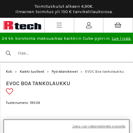
.
Tarviketilauksissa ilmainen vaihto- ja pala
lauksissa.
lisää
.
24 kk korotonta maksuaikaa kaikkiin Cube-pyöriin.
Lue lisää.
Koti
Kaikki tuotteet
Pyörätarvikkeet
EVOC Boa tankolaukku
>
>
>
EVOC BOA TANKOLAUKKU
Tuotenumero: 19504
Jatka vain välttämättömillä evästeillä