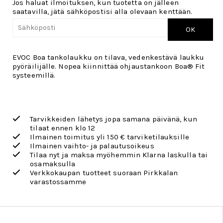
Jos haluat ilmoituksen, kun tuotetta on jälleen
saatavilla, jätä sähköpostisi alla olevaan kenttään.
OK
EVOC Boa tankolaukku on tilava, vedenkestävä laukku
pyöräilijälle. Nopea kiinnittää ohjaustankoon Boa® Fit
systeemillä.
Tarvikkeiden lähetys jopa samana päivänä, kun
tilaat ennen klo 12
Ilmainen toimitus yli 150 € tarviketilauksille
Ilmainen vaihto- ja palautusoikeus
Tilaa nyt ja maksa myöhemmin Klarna laskulla tai
osamaksulla
Verkkokaupan tuotteet suoraan Pirkkalan
varastossamme