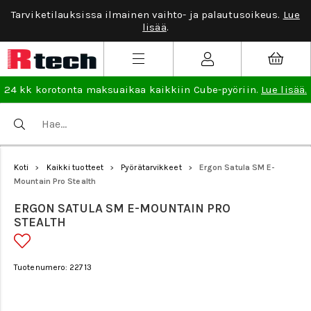
Tarviketilauksissa ilmainen vaihto- ja palautusoikeus.
Lue
lisää
.
24 kk korotonta maksuaikaa kaikkiin Cube-pyöriin.
Lue lisää.
Koti
Kaikki tuotteet
Pyörätarvikkeet
Ergon Satula SM E-
>
>
>
Mountain Pro Stealth
ERGON SATULA SM E-MOUNTAIN PRO
STEALTH
Tuotenumero: 22713