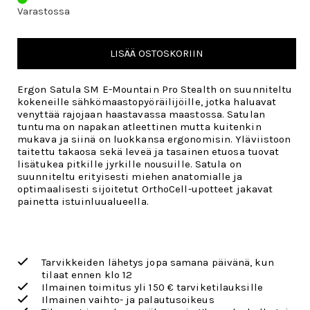
Varastossa
LISÄÄ OSTOSKORIIN
Ergon Satula SM E-Mountain Pro Stealth on suunniteltu
kokeneille sähkömaastopyöräilijöille, jotka haluavat
venyttää rajojaan haastavassa maastossa. Satulan
tuntuma on napakan atleettinen mutta kuitenkin
mukava ja siinä on luokkansa ergonomisin. Yläviistoon
taitettu takaosa sekä leveä ja tasainen etuosa tuovat
lisätukea pitkille jyrkille nousuille. Satula on
suunniteltu erityisesti miehen anatomialle ja
optimaalisesti sijoitetut OrthoCell-upotteet jakavat
painetta istuinluualueella.
Tarvikkeiden lähetys jopa samana päivänä, kun
tilaat ennen klo 12
Ilmainen toimitus yli 150 € tarviketilauksille
Ilmainen vaihto- ja palautusoikeus