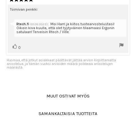
päivä
luokitus:
5.0
Arvostelun
Toimivan penkki
5:sta
teksti:
tähdestä
Vastaa:
Rtech.fi
:
Moi Harri ja kiitos tuotearvostelustasi!
(01.09.2025)
Oikein kiva kuulla, että olet tyytyväinen tilaamaasi Ergonin
satulaan! Terveisin Rtech / Ville
Äänestä
Ääni(et)
0
ylöspäin
Huomaa, että jotkut asiakkaat päättävät jättää arvion kirjoittamatta
arvostelua, ja tämän vuoksi arvioiden määrä poikkeaa arvostelujen
määrästä.
MUUT OSTIVAT MYÖS
SAMANKALTAISIA TUOTTEITA