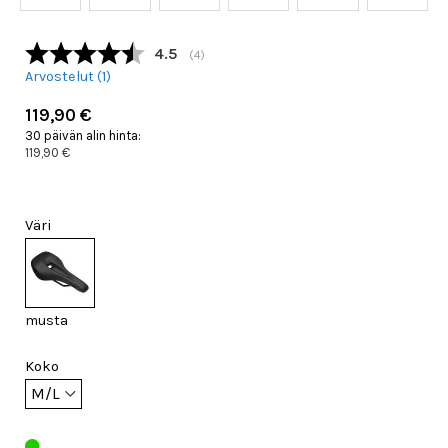
Keskimääräinen luokitus:
4.5
(
äänet:
4
)
Arvostelut (
1
)
119,90 €
30 päivän alin hinta:
119,90 €
Väri
musta
Koko