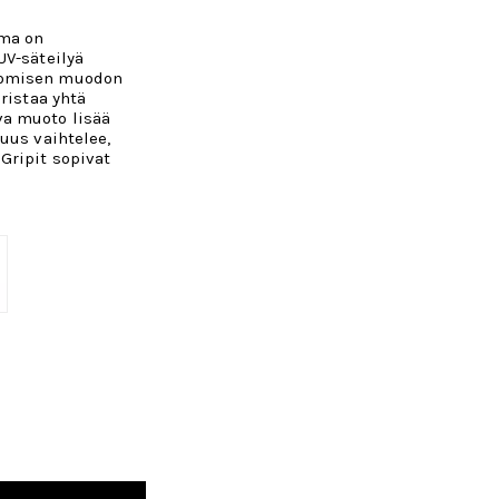
uma on
UV-säteilyä
nomisen muodon
ristaa yhtä
a muoto lisää
uus vaihtelee,
Gripit sopivat