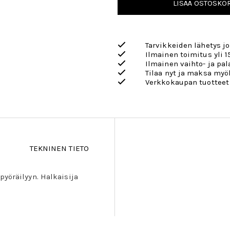
LISÄÄ OSTOSKOR
Tarvikkeiden lähetys j
Ilmainen toimitus yli 1
Ilmainen vaihto- ja pa
Tilaa nyt ja maksa my
Verkkokaupan tuotteet
TEKNINEN TIETO
pyöräilyyn. Halkaisija