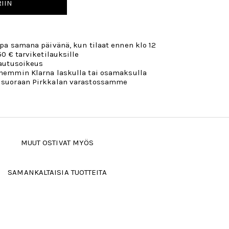
IIN
opa samana päivänä, kun tilaat ennen klo 12
50 € tarviketilauksille
lautusoikeus
öhemmin Klarna laskulla tai osamaksulla
 suoraan Pirkkalan varastossamme
MUUT OSTIVAT MYÖS
SAMANKALTAISIA TUOTTEITA