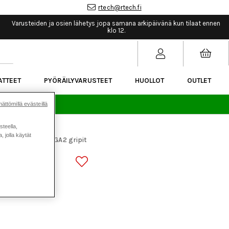
rtech@rtech.fi
Varusteiden ja osien lähetys jopa samana arkipäivänä kun tilaat ennen
klo 12.
ATTEET
PYÖRÄILYVARUSTEET
HUOLLOT
OUTLET
sää.
ättömillä evästeillä
steella,
 jolla käytät
araosat
Ergon GA2 gripit
>