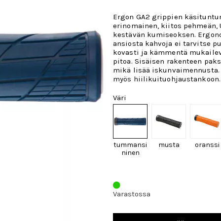
Ergon GA2 grippien käsitunt
erinomainen, kiitos pehmeän, 
kestävän kumiseoksen. Ergo
ansiosta kahvoja ei tarvitse pu
kovasti ja kämmentä mukailev
pitoa. Sisäisen rakenteen paks
mikä lisää iskunvaimennusta. 
myös hiilikuituohjaustankoon.
Väri
tummansi
musta
oranssi
ninen
Varastossa