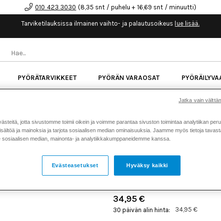
010 423 3030
(8,35 snt / puhelu + 16,69 snt / minuutti)
Tarviketilauksissa ilmainen vaihto- ja palautusoikeus
lue lisää.
PYÖRÄTARVIKKEET
PYÖRÄN VARAOSAT
PYÖRÄILYVA
kk korotonta maksuaikaa kaikkiin Cube-pyöriin.
Lue li
Jatka vain välttäm
teitä, jotta sivustomme toimii oikein ja voimme parantaa sivuston toimintaa analytiikan peru
sältöä ja mainoksia ja tarjota sosiaalisen median ominaisuuksia. Jaamme myös tietoja tavasta,
Koti
Kaikki tuotteet
Pyörän v
>
>
sosiaalisen median, mainonta- ja analytiikkakumppaneidemme kanssa.
ERGON GA2 GRIPIT
Evästeasetukset
Hyväksy kaikki
Tuotenumero: 16089
34,95 €
34,95 €
30 päivän alin hinta: