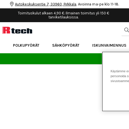
Autokeskuksentie 7, 33960, Pirkkala
. Avoinna ma-pe klo 11-18.
Toimituskulut alkaen 4,90 €. Ilmainen toimitus yli 150 €
tarviketilauksissa.
POLKUPYÖRÄT
SÄHKÖPYÖRÄT
ISKUNVAIMENNUS
24 
Käytämme eväs
personoida si
sivustoamme 