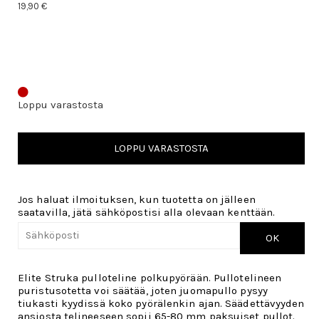
19,90 €
Loppu varastosta
LOPPU VARASTOSTA
Jos haluat ilmoituksen, kun tuotetta on jälleen
saatavilla, jätä sähköpostisi alla olevaan kenttään.
OK
Elite Struka pulloteline polkupyörään. Pullotelineen
puristusotetta voi säätää, joten juomapullo pysyy
tiukasti kyydissä koko pyörälenkin ajan. Säädettävyyden
ansiosta telineeseen sopii 65-80 mm paksuiset pullot.