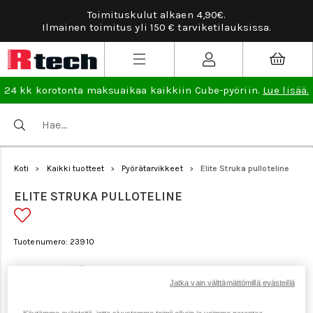
Toimituskulut alkaen 4,90€.
Tarv
Ilmainen toimitus yli 150 € tarviketilauksissa.
24 kk korotonta maksuaikaa kaikkiin Cube-pyöriin.
Lue lisää.
Koti
Kaikki tuotteet
Pyörätarvikkeet
Elite Struka pulloteline
>
>
>
ELITE STRUKA PULLOTELINE
Tuotenumero: 23910
Jatka vain välttämättömillä evästeillä