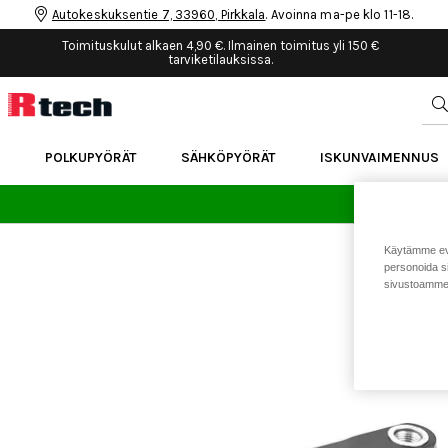
Autokeskuksentie 7, 33960, Pirkkala
. Avoinna ma-pe klo 11-18.
Toimituskulut alkaen 4,90 €. Ilmainen toimitus yli 150 €
tarviketilauksissa.
POLKUPYÖRÄT
SÄHKÖPYÖRÄT
ISKUNVAIMENNUS
24 
Käytämme eväs
personoida si
sivustoamme 