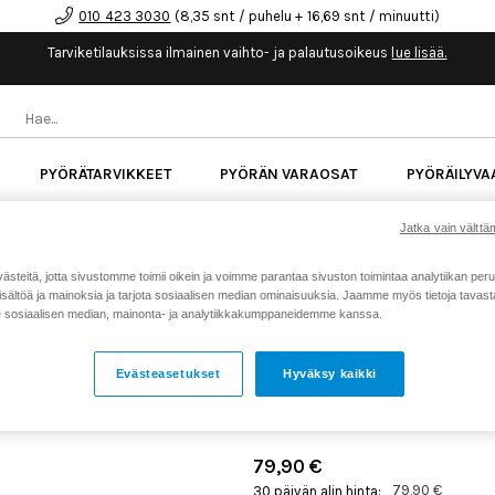
010 423 3030
(8,35 snt / puhelu + 16,69 snt / minuutti)
Tarviketilauksissa ilmainen vaihto- ja palautusoikeus
lue lisää.
PYÖRÄTARVIKKEET
PYÖRÄN VARAOSAT
PYÖRÄILYVA
kk korotonta maksuaikaa kaikkiin Cube-pyöriin.
Lue li
Jatka vain välttäm
teitä, jotta sivustomme toimii oikein ja voimme parantaa sivuston toimintaa analytiikan peru
sältöä ja mainoksia ja tarjota sosiaalisen median ominaisuuksia. Jaamme myös tietoja tavasta,
Koti
Kaikki tuotteet
Pyörän v
>
>
sosiaalisen median, mainonta- ja analytiikkakumppaneidemme kanssa.
E13 E*SPEC PLUS KAMPIP
BOSCH CX GEN4
Evästeasetukset
Hyväksy kaikki
Tuotenumero: 20467
79,90 €
79,90 €
30 päivän alin hinta: