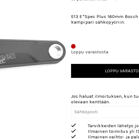
E13 E*Spec Plus 160mm Bosch
kampipari sähköpyöriin.
Loppu varastosta
LOPPU VARASTO
Jos haluat ilmoituksen, kun tuo
olevaan kenttään.
Tarvikkeiden lähetys j
Ilmainen toimitus yli 1
Ilmainen vaihto- ja pa