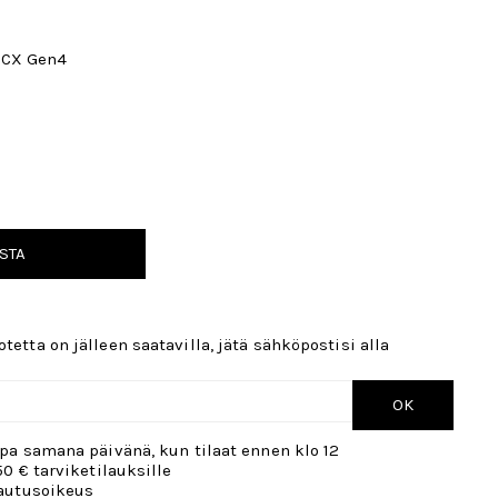
 CX Gen4
STA
tetta on jälleen saatavilla, jätä sähköpostisi alla
OK
opa samana päivänä, kun tilaat ennen klo 12
50 € tarviketilauksille
lautusoikeus