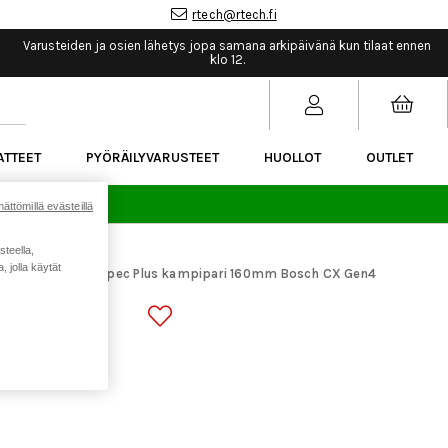
rtech@rtech.fi
Varusteiden ja osien lähetys jopa samana arkipäivänä kun tilaat ennen
klo 12.
ATTEET
PYÖRÄILYVARUSTEET
HUOLLOT
OUTLET
sää.
ättömillä evästeillä
steella,
 jolla käytät
araosat
E13 E*Spec Plus kampipari 160mm Bosch CX Gen4
>
ARI 160MM