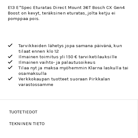
E13 E*Spec Eturatas Direct Mount 36T Bosch CX Gen4
Boost on kevyt, teräksinen eturatas, jolta ketju ei
pomppaa pois.
Tarvikkeiden lähetys jopa samana päivänä, kun
tilaat ennen klo 12
Ilmainen toimitus yli 150 € tarviketilauksille
Ilmainen vaihto- ja palautusoikeus
Tilaa nyt ja maksa myöhemmin Klarna laskulla tai
osamaksulla
Verkkokaupan tuotteet suoraan Pirkkalan
varastossamme
TUOTETIEDOT
TEKNINEN TIETO