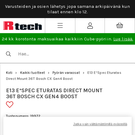
Varusteiden ja osien lähetys jopa samana arkipäivänä kun
tilaat ennen klo 12.
24 kk korotonta maksuaikaa kaikkiin Cube-pyöriin.
Lue lisää.
Koti
Kaikki tuotteet
Pyörän varaosat
E13 E*Spec Eturatas
>
>
>
Direct Mount 36T Bosch CX Gen4 Boost
E13 E*SPEC ETURATAS DIRECT MOUNT
36T BOSCH CX GEN4 BOOST
Tuotenumero: 19972
Jatka vain välttämättömillä evästeillä