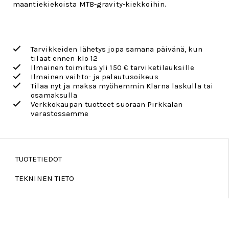
maantiekiekoista MTB-gravity-kiekkoihin.
Tarvikkeiden lähetys jopa samana päivänä, kun
tilaat ennen klo 12
Ilmainen toimitus yli 150 € tarviketilauksille
Ilmainen vaihto- ja palautusoikeus
Tilaa nyt ja maksa myöhemmin Klarna laskulla tai
osamaksulla
Verkkokaupan tuotteet suoraan Pirkkalan
varastossamme
TUOTETIEDOT
TEKNINEN TIETO