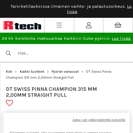
Tarviketilauksissa ilmainen vaihto- ja palautusoikeus.
Lue
lisää
.
24 kk korotonta maksuaikaa kaikkiin Cube-pyöriin.
Lue lisää.
Koti
Kaikki tuotteet
Pyörän varaosat
DT Swiss Pinna
>
>
>
Champion 315 mm 2,00mm Straight Pull
DT SWISS PINNA CHAMPION 315 MM
2,00MM STRAIGHT PULL
Tuotenumero: 23280
Jatka vain välttämättömillä evästeillä
Käytämme evästeitä, jotta sivustomme toimii oikein ja voimme parantaa