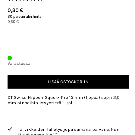
0,30 €
30 päivän alin hinta:
0,30 €
Varastossa
LISÄÄ OSTOSKORIIN
DT Swiss Nippeli Squorx Pro 15 mm (hopea) sopii 2,0
mm pinnoihin. Myyntierä 1 kpl.
Tarvikkeiden lähetys jopa samana päivänä, kun
tilaat ennen klo 12