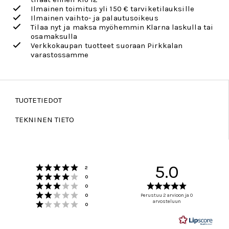
Ilmainen toimitus yli 150 € tarviketilauksille
Ilmainen vaihto- ja palautusoikeus
Tilaa nyt ja maksa myöhemmin Klarna laskulla tai
osamaksulla
Verkkokaupan tuotteet suoraan Pirkkalan
varastossamme
TUOTETIEDOT
TEKNINEN TIETO
Arvio 5 5:sta tähdestä
5.0
Äänet
2
Arvio 4 5:sta tähdestä
Äänet
0
Arvio 3 5:sta tähdestä
Arvio
Äänet
0
Arvio 2 5:sta tähdestä
5.0
Äänet
0
Perustuu 2 arvioon ja 0
Arvio 1 5:sta tähdestä
arvosteluun
5:sta
Äänet
0
tähdestä