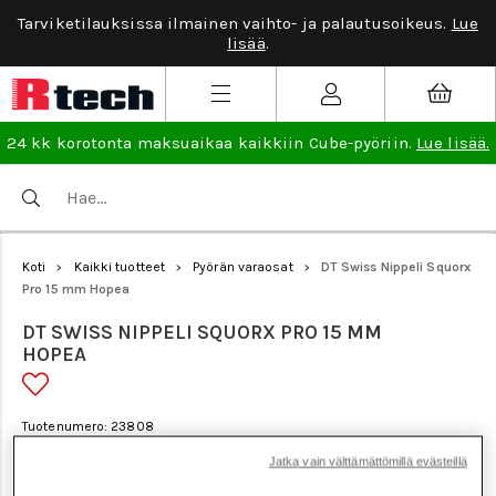
Tarviketilauksissa ilmainen vaihto- ja palautusoikeus.
Lue
lisää
.
24 kk korotonta maksuaikaa kaikkiin Cube-pyöriin.
Lue lisää.
Koti
Kaikki tuotteet
Pyörän varaosat
DT Swiss Nippeli Squorx
>
>
>
Pro 15 mm Hopea
DT SWISS NIPPELI SQUORX PRO 15 MM
HOPEA
Tuotenumero: 23808
Jatka vain välttämättömillä evästeillä