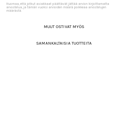
Huomaa, että jotkut asiakkaat päättävät jättää arvion kirjoittamatta
arvostelua, ja tämän vuoksi arvioiden määrä poikkeaa arvostelujen
määrästä.
MUUT OSTIVAT MYÖS
SAMANKALTAISIA TUOTTEITA