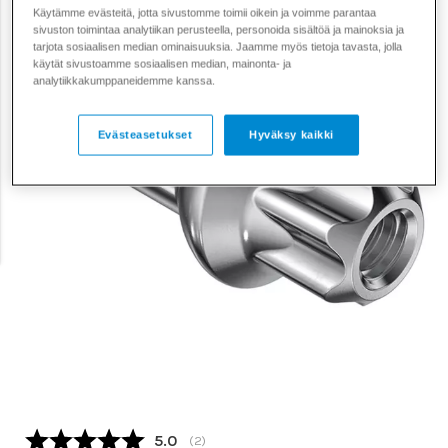
Käytämme evästeitä, jotta sivustomme toimii oikein ja voimme parantaa
sivuston toimintaa analytiikan perusteella, personoida sisältöä ja mainoksia ja
tarjota sosiaalisen median ominaisuuksia. Jaamme myös tietoja tavasta, jolla
käytät sivustoamme sosiaalisen median, mainonta- ja
analytiikkakumppaneidemme kanssa.
Evästeasetukset
Hyväksy kaikki
Keskimääräinen luokitus:
5.0
(
äänet:
2
)