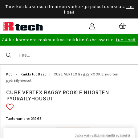
Tarviketilauksissa ilmainen vaihto- ja palautusoikeus.
Lue
lisää
.
24 kk korotonta maksuaikaa kaikkiin Cube-pyöriin.
Lue lisää.
Koti
Kaikki tuotteet
CUBE VERTEX Baggy ROOKIE nuorten
>
>
pyöräilyhousut
CUBE VERTEX BAGGY ROOKIE NUORTEN
PYÖRÄILYHOUSUT
Tuotenumero: 21963
Jatka vain välttämättömillä evästeillä