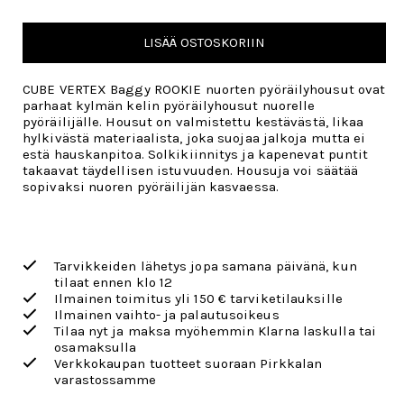
LISÄÄ OSTOSKORIIN
CUBE VERTEX Baggy ROOKIE nuorten pyöräilyhousut ovat
parhaat kylmän kelin pyöräilyhousut nuorelle
pyöräilijälle. Housut on valmistettu kestävästä, likaa
hylkivästä materiaalista, joka suojaa jalkoja mutta ei
estä hauskanpitoa. Solkikiinnitys ja kapenevat puntit
takaavat täydellisen istuvuuden. Housuja voi säätää
sopivaksi nuoren pyöräilijän kasvaessa.
Tarvikkeiden lähetys jopa samana päivänä, kun
tilaat ennen klo 12
Ilmainen toimitus yli 150 € tarviketilauksille
Ilmainen vaihto- ja palautusoikeus
Tilaa nyt ja maksa myöhemmin Klarna laskulla tai
osamaksulla
Verkkokaupan tuotteet suoraan Pirkkalan
varastossamme