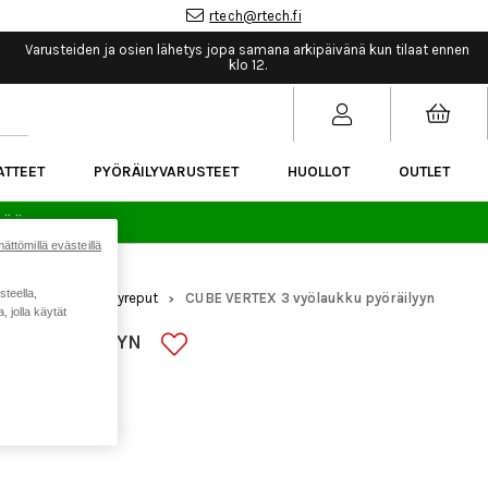
rtech@rtech.fi
Varusteiden ja osien lähetys jopa samana arkipäivänä kun tilaat ennen
klo 12.
ATTEET
PYÖRÄILYVARUSTEET
HUOLLOT
OUTLET
sää.
ättömillä evästeillä
steella,
arusteet
Pyöräilyreput
CUBE VERTEX 3 vyölaukku pyöräilyyn
>
>
 jolla käytät
KU PYÖRÄILYYN