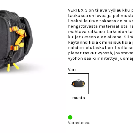
VERTEX 3 on tilava vyölaukku p
Laukussa on leveä ja pehmuste
lisäksi laukun takaosa on suu
hengittävästä materiaalista. 
mahtava ratkaisu tärkeiden ta
kuljetukseen ajon aikana. Siin
käytännöllisiä ominaisuuksia
nähden: etutaskut erillisillä si
pienet taskut vyössä, joustava
vyöhön saa kiinnitettyä juoma
Väri
musta
Varastossa