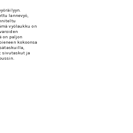
yöräilyyn.
ttu lannevyö,
nniteltu
Tämä vyölaukku on
varoiden
ä on paljon
 pieneen kokoonsa
sätaskuilla,
t sivutaskut ja
pussin.