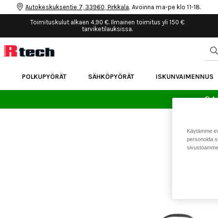
Autokeskuksentie 7, 33960, Pirkkala
. Avoinna ma-pe klo 11-18.
Toimituskulut alkaen 4,90 €. Ilmainen toimitus yli 150 €
tarviketilauksissa.
POLKUPYÖRÄT
SÄHKÖPYÖRÄT
ISKUNVAIMENNUS
24 
Käytämme eväs
personoida si
sivustoamme 