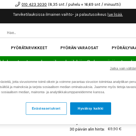
010 423 3030
(8,35 snt / puhelu + 16,69 snt / minuutti)
Tarviketilauksissa ilmainen vaihto- ja palautusoikeus
lue lisää.
PYÖRÄTARVIKKEET
PYÖRÄN VARAOSAT
PYÖRÄILYVA
kk korotonta maksuaikaa kaikkiin Cube-pyöriin.
Lue li
Jatka vain välttäm
teitä, jotta sivustomme toimii oikein ja voimme parantaa sivuston toimintaa analytiikan peru
Koti
Kaikki tuotteet
Pyöräilyv
>
>
sältöä ja mainoksia ja tarjota sosiaalisen median ominaisuuksia. Jaamme myös tietoja tavasta,
sosiaalisen median, mainonta- ja analytiikkakumppaneidemme kanssa.
CUBE VERTEX 3 VYÖLAUK
Tuotenumero: 23078
Evästeasetukset
Hyväksy kaikki
69,90 €
69,90 €
30 päivän alin hinta: