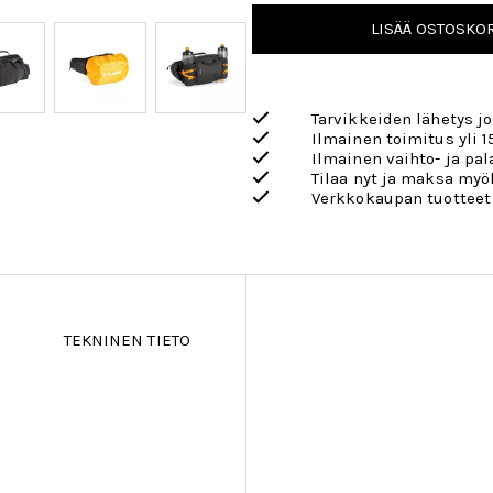
LISÄÄ OSTOSKOR
Tarvikkeiden lähetys j
Ilmainen toimitus yli 1
Ilmainen vaihto- ja pa
Tilaa nyt ja maksa my
Verkkokaupan tuotteet
TEKNINEN TIETO