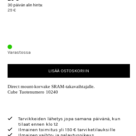
30 päivän alin hinta:
29 €
Varastossa
LISÄÄ OSTOSKORIIN
Direct mount-korvake SRAM-takavaihtajalle.
Cube Tuotenumero 10240
Tarvikkeiden lähetys jopa samana päivänä, kun
tilaat ennen klo 12
Ilmainen toimitus yli 150 € tarviketilauksille
Ilmainen vaihto- ja palautusoikeus