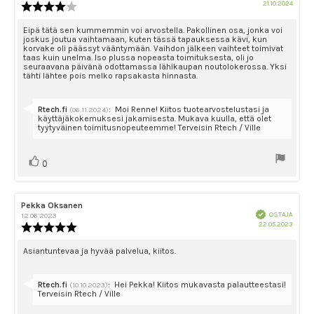
Ostok
21.10.2024
Arvostelun
päivä
luokitus:
4.0
Arvostelun
Eipä tätä sen kummemmin voi arvostella. Pakollinen osa, jonka voi
joskus joutua vaihtamaan, kuten tässä tapauksessa kävi, kun
5:sta
teksti:
korvake oli päässyt vääntymään. Vaihdon jälkeen vaihteet toimivat
tähdestä
taas kuin unelma. Iso plussa nopeasta toimituksesta, oli jo
seuraavana päivänä odottamassa lähikaupan noutolokerossa. Yksi
tähti lähtee pois melko rapsakasta hinnasta.
Vastaa:
Rtech.fi
:
Moi Renne! Kiitos tuotearvostelustasi ja
(06.11.2024)
käyttäjäkokemuksesi jakamisesta. Mukava kuulla, että olet
tyytyväinen toimitusnopeuteemme! Terveisin Rtech / Ville
Äänestä
Ääni(et)
0
ylöspäin
Arvostelun
Pekka Oksanen
Arvostelun
Vahvistettu
kirjoittaja:
päivämäärä:
OSTAJA
12.06.2023
Ostok
22.05.2023
Arvostelun
päivä
luokitus:
5.0
Arvostelun
Asiantuntevaa ja hyvää palvelua, kiitos.
5:sta
teksti:
tähdestä
Vastaa:
Rtech.fi
:
Hei Pekka! Kiitos mukavasta palautteestasi!
(10.10.2023)
Terveisin Rtech / Ville