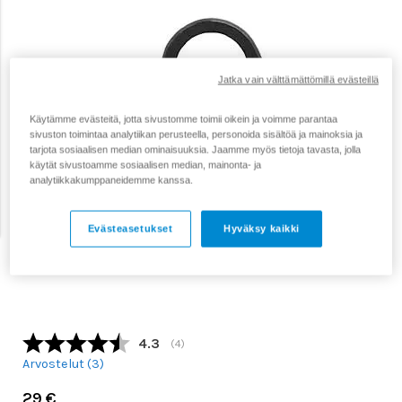
Jatka vain välttämättömillä evästeillä
Käytämme evästeitä, jotta sivustomme toimii oikein ja voimme parantaa
sivuston toimintaa analytiikan perusteella, personoida sisältöä ja mainoksia ja
tarjota sosiaalisen median ominaisuuksia. Jaamme myös tietoja tavasta, jolla
käytät sivustoamme sosiaalisen median, mainonta- ja
analytiikkakumppaneidemme kanssa.
Evästeasetukset
Hyväksy kaikki
Keskimääräinen luokitus:
4.3
(
äänet:
4
)
Arvostelut (
3
)
29 €