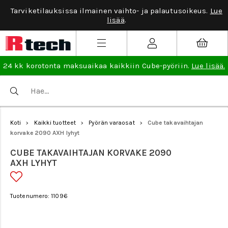
Tarviketilauksissa ilmainen vaihto- ja palautusoikeus.
Lue
lisää
.
24 kk korotonta maksuaikaa kaikkiin Cube-pyöriin.
Lue lisää.
Koti
Kaikki tuotteet
Pyörän varaosat
Cube takavaihtajan
>
>
>
korvake 2090 AXH lyhyt
CUBE TAKAVAIHTAJAN KORVAKE 2090
AXH LYHYT
Tuotenumero: 11096