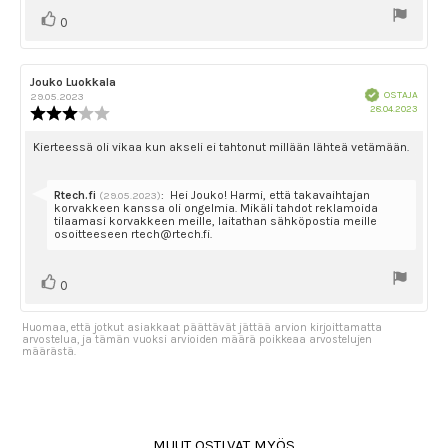
Äänestä
Ääni(et)
0
ylöspäin
Arvostelun
Jouko Luokkala
Arvostelun
Vahvistettu
kirjoittaja:
päivämäärä:
OSTAJA
29.05.2023
Ostok
28.04.2023
Arvostelun
päivä
luokitus:
3.0
Arvostelun
Kierteessä oli vikaa kun akseli ei tahtonut millään lähteä vetämään.
5:sta
teksti:
tähdestä
Vastaa:
Rtech.fi
:
Hei Jouko! Harmi, että takavaihtajan
(29.05.2023)
korvakkeen kanssa oli ongelmia. Mikäli tahdot reklamoida
tilaamasi korvakkeen meille, laitathan sähköpostia meille
osoitteeseen rtech@rtech.fi.
Äänestä
Ääni(et)
0
ylöspäin
Huomaa, että jotkut asiakkaat päättävät jättää arvion kirjoittamatta
arvostelua, ja tämän vuoksi arvioiden määrä poikkeaa arvostelujen
määrästä.
MUUT OSTIVAT MYÖS