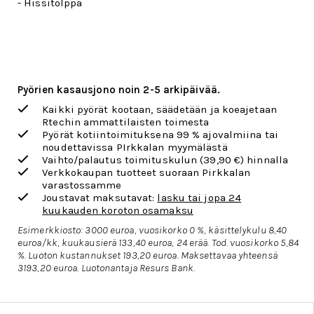
- Hissitolppa
Pyörien kasausjono noin 2-5 arkipäivää.
Kaikki pyörät kootaan, säädetään ja koeajetaan
Rtechin ammattilaisten toimesta
Pyörät kotiintoimituksena 99 % ajovalmiina tai
noudettavissa PIrkkalan myymälästä
Vaihto/palautus toimituskulun
(39,90 €) hinnalla
Verkkokaupan tuotteet suoraan Pirkkalan
varastossamme
Joustavat maksutavat:
lasku tai jopa 24
kuukauden koroton osamaksu
Esimerkkiosto: 3000 euroa, vuosikorko 0 %, käsittelykulu 8,40
euroa/kk, kuukausierä 133,40 euroa, 24 erää. Tod. vuosikorko 5,84
%. Luoton kustannukset 193,20 euroa. Maksettavaa yhteensä
3193,20 euroa.
Luotonantaja Resurs Bank.