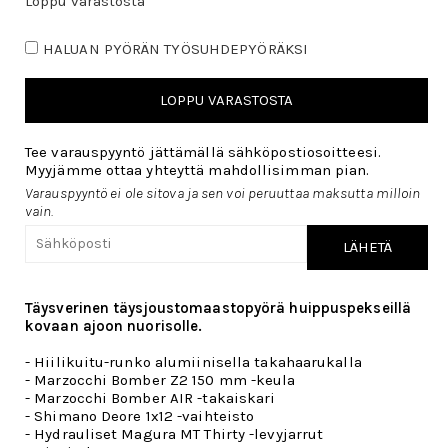
Loppu varastosta
HALUAN PYÖRÄN TYÖSUHDEPYÖRÄKSI
LOPPU VARASTOSTA
Tee varauspyyntö jättämällä sähköpostiosoitteesi.
Myyjämme ottaa yhteyttä mahdollisimman pian.
Varauspyyntö ei ole sitova ja sen voi peruuttaa maksutta milloin
vain.
LÄHETÄ
Täysverinen täysjoustomaastopyörä huippuspekseillä
kovaan ajoon nuorisolle.
- Hiilikuitu-runko alumiinisella takahaarukalla
- Marzocchi Bomber Z2 150 mm -keula
- Marzocchi Bomber AIR -takaiskari
- Shimano Deore 1x12 -vaihteisto
- Hydrauliset Magura MT Thirty -levyjarrut