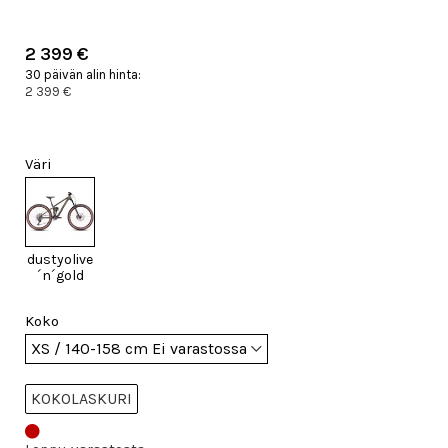
2 399 €
30 päivän alin hinta:
2 399 €
Väri
dustyolive
´n´gold
Koko
KOKOLASKURI