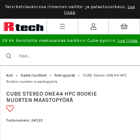
Tarviketilauksissa ilmainen vaihto- ja palautusoikeus.
Lue
lisää
.
24 kk korotonta maksuaikaa kaikkiin Cube-pyöriin.
Lue lisää.
Koti
Kaikki tuotteet
Polkupyörät
CUBE Stereo ONE44 HPC
>
>
>
Rookie nuorten maastopyörä
CUBE STEREO ONE44 HPC ROOKIE
NUORTEN MAASTOPYÖRÄ
Tuotenumero: 24022