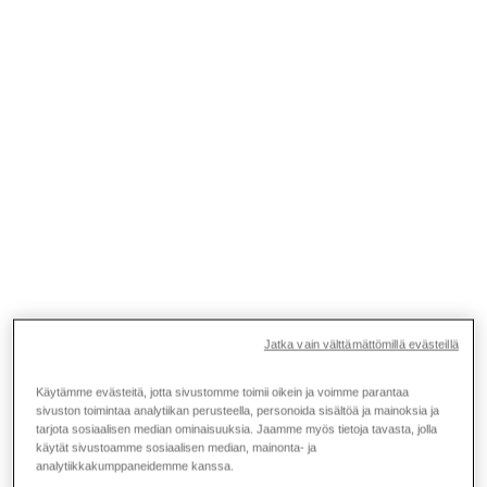
Jatka vain välttämättömillä evästeillä
Käytämme evästeitä, jotta sivustomme toimii oikein ja voimme parantaa
sivuston toimintaa analytiikan perusteella, personoida sisältöä ja mainoksia ja
tarjota sosiaalisen median ominaisuuksia. Jaamme myös tietoja tavasta, jolla
käytät sivustoamme sosiaalisen median, mainonta- ja
analytiikkakumppaneidemme kanssa.