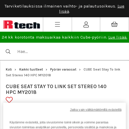
Tarviketilauksissa ilmainen vaihto- ja palautusoikeus.
Lue
lisää
.
24 kk korotonta maksuaikaa kaikkiin Cube-pyöriin.
Lue lisää.
Koti
Kaikki tuotteet
Pyörän varaosat
CUBE Seat Stay To link
>
>
>
Set Stereo 140 HPC MY2018
CUBE SEAT STAY TO LINK SET STEREO 140
HPC MY2018
Jatka vain välttämättömillä evästeillä
Tuotenumero: 19146
Käytämme evästeitä, jotta sivustomme toimii oikein ja voimme parantaa
sivuston toimintaa analytiikan perusteella, personoida sisältöä ja mainoksia ja