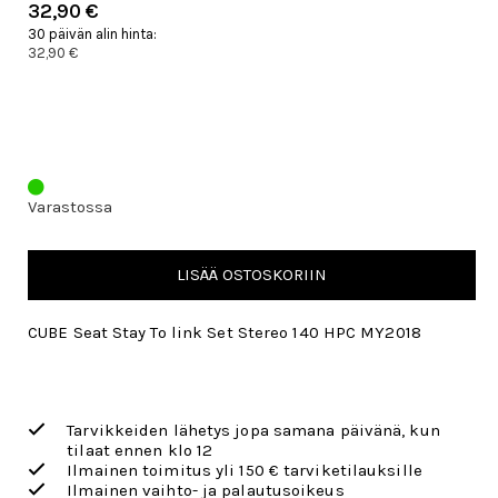
32,90 €
30 päivän alin hinta:
32,90 €
Varastossa
LISÄÄ OSTOSKORIIN
CUBE Seat Stay To link Set Stereo 140 HPC MY2018
Tarvikkeiden lähetys jopa samana päivänä, kun
tilaat ennen klo 12
Ilmainen toimitus yli 150 € tarviketilauksille
Ilmainen vaihto- ja palautusoikeus