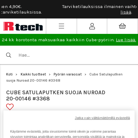
Tarviketilauksissa ilmainen vaihto- ja palautusoikeus.
Lue
lisää
.
24 kk korotonta maksuaikaa kaikkiin Cube-pyöriin.
Lue lisää.
Koti
Kaikki tuotteet
Pyörän varaosat
Cube Satulaputken
>
>
>
suoja Nuroad 20-00146 #3368
CUBE SATULAPUTKEN SUOJA NUROAD
20-00146 #3368
Jatka vain välttämättömillä evästeillä
Tuotenumero: 23193
Käytämme evästeitä, jotta sivustomme toimii oikein ja voimme parantaa
sivuston toimintaa analytiikan perusteella, personoida sisältöä ja mainoksia ja