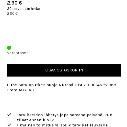
2,90 €
30 päivän alin hinta:
2,90 €
Varastossa
LISÄÄ OSTOSKORIIN
Cube Satulaputken suoja Nuroad HPA 20-00146 #3368
From MY2021.
Tarvikkeiden lähetys jopa samana päivänä, kun
tilaat ennen klo 12
Ilmainen toimitus yli 150 € tarviketilauksille