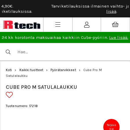
Tarviketilauksissa ilmainen vaihto- ja palautusoikeus.
Lue
lisää
.
24 kk korotonta maksuaikaa kaikkiin Cube-pyöriin.
Lue lisää.
Koti
Kaikki tuotteet
Pyörätarvikkeet
Cube Pro M
>
>
>
Satulalaukku
CUBE PRO M SATULALAUKKU
Tuotenumero: 17218
Tarjous
10 €