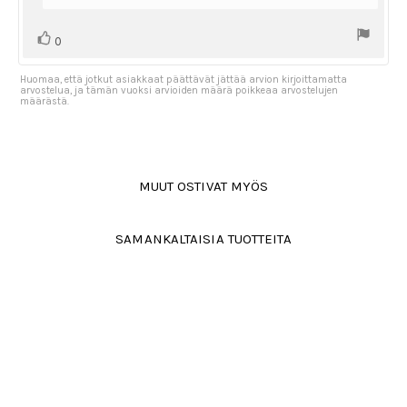
Äänestä
Ääni(et)
0
ylöspäin
Huomaa, että jotkut asiakkaat päättävät jättää arvion kirjoittamatta
arvostelua, ja tämän vuoksi arvioiden määrä poikkeaa arvostelujen
määrästä.
MUUT OSTIVAT MYÖS
SAMANKALTAISIA TUOTTEITA