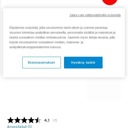
Jatka vain välttämättömillä evästeillä
Käytämme evästeitä, jotta sivustomme toimii oikein ja voimme parantaa
sivuston toimintaa analytiikan perusteella, personoida sisältöä ja mainoksia ja
tarjota sosiaalisen median ominaisuuksia. Jaamme myös tietoja tavasta, jolla
käytät sivustoamme sosiaalisen median, mainonta- ja
analytiikkakumppaneidemme kanssa.
Evästeasetukset
Hyväksy kaikki
Keskimääräinen luokitus:
4.1
(
äänet:
7
)
Arvostelut (
1
)