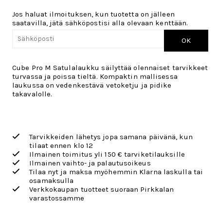
Jos haluat ilmoituksen, kun tuotetta on jälleen
saatavilla, jätä sähköpostisi alla olevaan kenttään.
OK
Cube Pro M Satulalaukku säilyttää olennaiset tarvikkeet
turvassa ja poissa tieltä. Kompaktin mallisessa
laukussa on vedenkestävä vetoketju ja pidike
takavalolle.
Tarvikkeiden lähetys jopa samana päivänä, kun
tilaat ennen klo 12
Ilmainen toimitus yli 150 € tarviketilauksille
Ilmainen vaihto- ja palautusoikeus
Tilaa nyt ja maksa myöhemmin Klarna laskulla tai
osamaksulla
Verkkokaupan tuotteet suoraan Pirkkalan
varastossamme