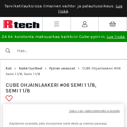
Tarviketilauksissa ilmainen vaihto- ja palautusoikeus.
Lue
lisää
.
24 kk korotonta maksuaikaa kaikkiin Cube-pyöriin.
Lue lisää.
Koti
Kaikki tuotteet
Pyörän varaosat
CUBE Ohjainlaakeri #06
>
>
>
Semi 1 1/8, Semi 1 1/8
CUBE OHJAINLAAKERI #06 SEMI 1 1/8,
SEMI 1 1/8
Tuotenumero: 22825
Jatka vain välttämättömillä evästeillä
Käytämme evästeitä, jotta sivustomme toimii oikein ja voimme parantaa