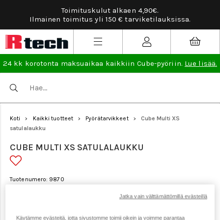
Toimituskulut alkaen 4,90€.
Ilmainen toimitus yli 150 € tarviketilauksissa.
24 kk korotonta maksuaikaa kaikkiin Cube-pyöriin.
Lue lisää.
Koti
Kaikki tuotteet
Pyörätarvikkeet
Cube Multi XS
>
>
>
satulalaukku
CUBE MULTI XS SATULALAUKKU
Tuotenumero: 9870
Jatka vain välttämättömillä evästeillä
Tarjous
Käytämme evästeitä, jotta sivustomme toimii oikein ja voimme parantaa
8 €