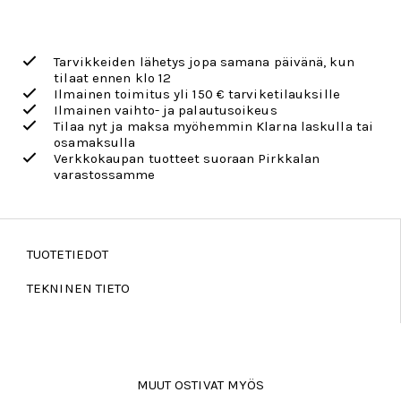
Tarvikkeiden lähetys jopa samana päivänä, kun
tilaat ennen klo 12
Ilmainen toimitus yli 150 € tarviketilauksille
Ilmainen vaihto- ja palautusoikeus
Tilaa nyt ja maksa myöhemmin Klarna laskulla tai
osamaksulla
Verkkokaupan tuotteet suoraan Pirkkalan
varastossamme
TUOTETIEDOT
TEKNINEN TIETO
MUUT OSTIVAT MYÖS