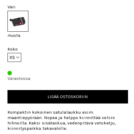
Väri
musta
Koko
Varastossa
LISÄÄ OSTOSKORIIN
Kompaktin kokoinen satulalaukku esim.
maantiepyörään. Nopea ja helppo kiinnittää velcro
hihnoilla. Kaksi sisätaskua, vedenpitävä vetoketju,
kiinnityspaikka takavalolle.