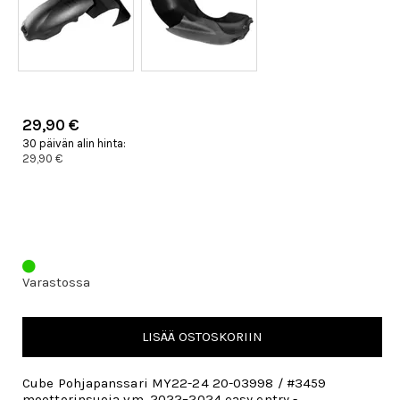
29,90 €
30 päivän alin hinta:
29,90 €
Varastossa
LISÄÄ OSTOSKORIIN
Cube Pohjapanssari MY22-24 20-03998 / #3459
moottorinsuoja vm. 2022–2024 easy entry -