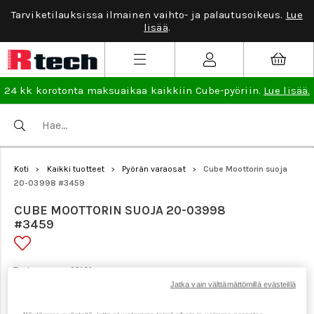
Tarviketilauksissa ilmainen vaihto- ja palautusoikeus.
Lue
lisää
.
24 kk korotonta maksuaikaa kaikkiin Cube-pyöriin.
Lue lisää.
Koti
Kaikki tuotteet
Pyörän varaosat
Cube Moottorin suoja
>
>
>
20-03998 #3459
CUBE MOOTTORIN SUOJA 20-03998
#3459
Tuotenumero: 23191
Jatka vain välttämättömillä evästeillä