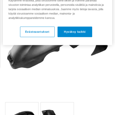
Käytämme evästeitä, jotta sivustomme toimii oikein ja voimme parantaa
sivuston toimintaa analytiikan perusteella, personoida sisältöä ja mainoksia ja
tarjota sosiaalisen median ominaisuuksia. Jaamme myös tietoja tavasta, jolla
käytät sivustoamme sosiaalisen median, mainonta- ja
analytiikkakumppaneidemme kanssa.
Evästeasetukset
Hyväksy kaikki