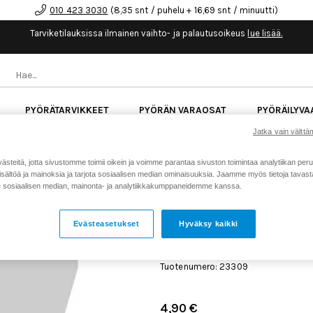
010 423 3030
(8,35 snt / puhelu + 16,69 snt / minuutti)
Tarviketilauksissa ilmainen vaihto- ja palautusoikeus
lue lisää.
PYÖRÄTARVIKKEET
PYÖRÄN VARAOSAT
PYÖRÄILYVA
Jatka vain välttäm
kk korotonta maksuaikaa kaikkiin Cube-pyöriin.
Lue li
teitä, jotta sivustomme toimii oikein ja voimme parantaa sivuston toimintaa analytiikan peru
sältöä ja mainoksia ja tarjota sosiaalisen median ominaisuuksia. Jaamme myös tietoja tavasta,
sosiaalisen median, mainonta- ja analytiikkakumppaneidemme kanssa.
Koti
Kaikki tuotteet
Pyörän v
>
>
#3414
Evästeasetukset
Hyväksy kaikki
CUBE LATAUSPORTIN KAN
MY2022- 2024 #3414
Tuotenumero: 23309
4,90 €