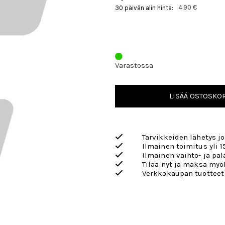
4,90 €
30 päivän alin hinta:
Varastossa
LISÄÄ OSTOSKOR
Tarvikkeiden lähetys j
Ilmainen toimitus yli 1
Ilmainen vaihto- ja pa
Tilaa nyt ja maksa my
Verkkokaupan tuotteet