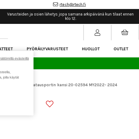
rtech@rtech.fi
Varusteiden ja osien lähetys jopa samana arkipäivänä kun tilaat ennen
klo 12.
ATTEET
PYÖRÄILYVARUSTEET
HUOLLOT
OUTLET
ättömillä evästeillä
sää.
steella,
 jolla käytät
araosat
CUBE Latausportin kansi 20-02594 MY2022- 2024
>
SI 20-02594