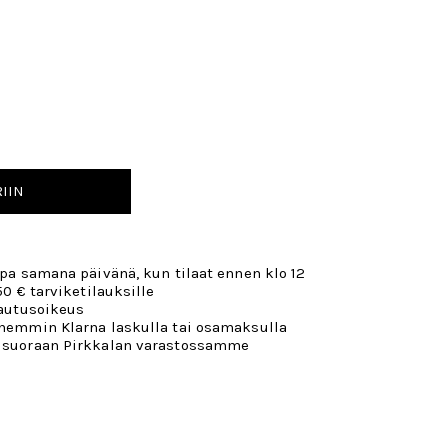
IIN
opa samana päivänä, kun tilaat ennen klo 12
50 € tarviketilauksille
lautusoikeus
öhemmin Klarna laskulla tai osamaksulla
 suoraan Pirkkalan varastossamme