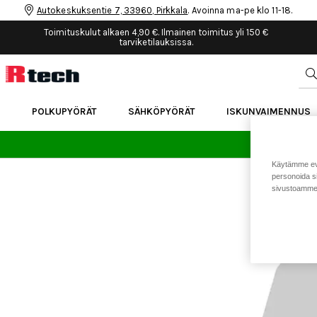
Autokeskuksentie 7, 33960, Pirkkala
. Avoinna ma-pe klo 11-18.
Toimituskulut alkaen 4,90 €. Ilmainen toimitus yli 150 €
tarviketilauksissa.
POLKUPYÖRÄT
SÄHKÖPYÖRÄT
ISKUNVAIMENNUS
24 
Käytämme eväs
personoida si
sivustoamme 