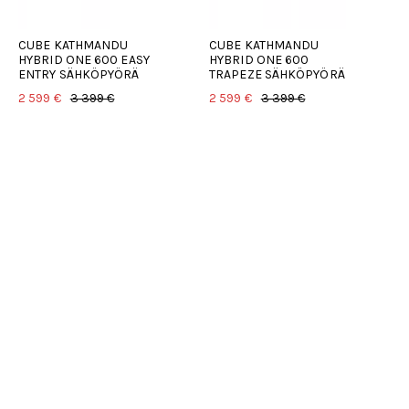
CUBE KATHMANDU
CUBE KATHMANDU
C
HYBRID ONE 600 EASY
HYBRID ONE 600
H
ENTRY SÄHKÖPYÖRÄ
TRAPEZE SÄHKÖPYÖRÄ
S
2 599 €
3 399 €
2 599 €
3 399 €
3