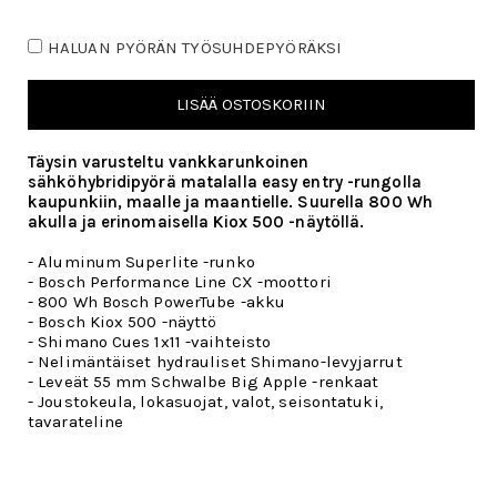
HALUAN PYÖRÄN TYÖSUHDEPYÖRÄKSI
LISÄÄ OSTOSKORIIN
Täysin varusteltu vankkarunkoinen
sähköhybridipyörä matalalla easy entry -rungolla
kaupunkiin, maalle ja maantielle. Suurella 800 Wh
akulla ja erinomaisella Kiox 500 -näytöllä.
- Aluminum Superlite -runko
- Bosch Performance Line CX -moottori
- 800 Wh Bosch PowerTube -akku
- Bosch Kiox 500 -näyttö
- Shimano Cues 1x11 -vaihteisto
- Nelimäntäiset hydrauliset Shimano-levyjarrut
- Leveät 55 mm Schwalbe Big Apple -renkaat
- Joustokeula, lokasuojat, valot, seisontatuki,
tavarateline