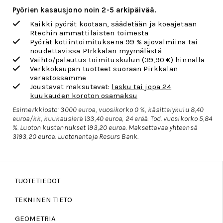
Pyörien kasausjono noin 2-5 arkipäivää.
Kaikki pyörät kootaan, säädetään ja koeajetaan
Rtechin ammattilaisten toimesta
Pyörät kotiintoimituksena 99 % ajovalmiina tai
noudettavissa PIrkkalan myymälästä
Vaihto/palautus toimituskulun
(39,90 €) hinnalla
Verkkokaupan tuotteet suoraan Pirkkalan
varastossamme
Joustavat maksutavat:
lasku tai jopa 24
kuukauden koroton osamaksu
Esimerkkiosto: 3000 euroa, vuosikorko 0 %, käsittelykulu 8,40
euroa/kk, kuukausierä 133,40 euroa, 24 erää. Tod. vuosikorko 5,84
%. Luoton kustannukset 193,20 euroa. Maksettavaa yhteensä
3193,20 euroa.
Luotonantaja Resurs Bank.
TUOTETIEDOT
TEKNINEN TIETO
GEOMETRIA