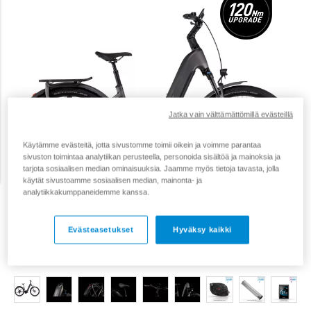
Jatka vain välttämättömillä evästeillä
Käytämme evästeitä, jotta sivustomme toimii oikein ja voimme parantaa
sivuston toimintaa analytiikan perusteella, personoida sisältöä ja mainoksia ja
tarjota sosiaalisen median ominaisuuksia. Jaamme myös tietoja tavasta, jolla
käytät sivustoamme sosiaalisen median, mainonta- ja
analytiikkakumppaneidemme kanssa.
Evästeasetukset
Hyväksy kaikki