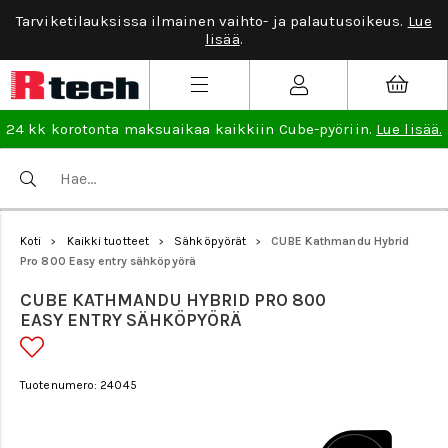
Tarviketilauksissa ilmainen vaihto- ja palautusoikeus.
Lue
lisää
.
24 kk korotonta maksuaikaa kaikkiin Cube-pyöriin.
Lue lisää.
Koti
Kaikki tuotteet
Sähköpyörät
CUBE Kathmandu Hybrid
>
>
>
Pro 800 Easy entry sähköpyörä
CUBE KATHMANDU HYBRID PRO 800
EASY ENTRY SÄHKÖPYÖRÄ
Tuotenumero: 24045