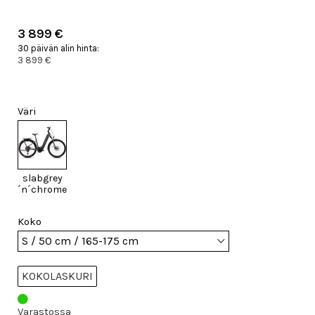
3 899 €
30 päivän alin hinta:
3 899 €
Väri
slabgrey
´n´chrome
Koko
KOKOLASKURI
Varastossa