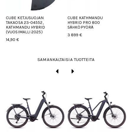
CUBE KETJUSUOJAN
CUBE KATHMANDU
A
TAKAOSA 23-04552,
HYBRID PRO 800
P
KATHMANDU HYBRID
SÄHKÖPYÖRÄ
2
(VUOSIMALLI 2025)
3 899 €
14,90 €
SAMANKALTAISIA TUOTTEITA