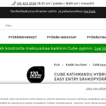
010 423 3030
(8,35 snt / puhelu + 16,69 snt / minuutti)
Tarviketilauksissa ilmainen vaihto- ja palautusoikeus
lue lisää.
PYÖRÄTARVIKKEET
PYÖRÄN VARAOSAT
PYÖRÄILYVA
kk korotonta maksuaikaa kaikkiin Cube-pyöriin.
Lue li
Koti
Kaikki tuotteet
Sähköpyö
>
>
CUBE KATHMANDU HYBRI
EASY ENTRY SÄHKÖPYÖR
Tuotenumero: 24043
Jatka vain välttäm
2 999 €
3 599 €
teitä, jotta sivustomme toimii oikein ja voimme parantaa sivuston toimintaa analytiikan peru
sältöä ja mainoksia ja tarjota sosiaalisen median ominaisuuksia. Jaamme myös tietoja tavasta,
2 999 €
30 päivän alin hinta: