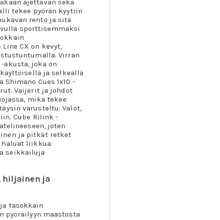
vakaan ajettavan sekä
lli tekee pyörän kyytiin
ukavan rento ja sitä
vulla sporttisemmaksi
sokkain
 Line CX on kevyt,
ustustuntumalla. Virran
-akusta, joka on
käyttöisellä ja selkeällä
va Shimano Cues 1x10 -
t. Vaijerit ja johdot
suojassa, mikä tekee
ysin varusteltu: Valot,
in. Cube Rilink -
atelineeseen, joten
nen ja pitkät retket
 haluat liikkua
 seikkailuja
 hiljainen ja
ja tasokkain
en pyöräilyyn maastosta