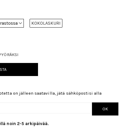
KOKOLASKURI
PYÖRÄKSI
STA
tetta on jälleen saatavilla, jätä sähköpostisi alla
OK
llä noin 2-5 arkipäivää.