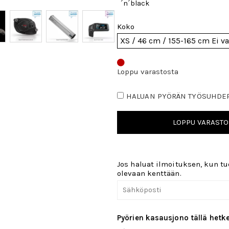
´n´black
Koko
Loppu varastosta
HALUAN PYÖRÄN TYÖSUHDE
LOPPU VARASTO
Jos haluat ilmoituksen, kun tuo
olevaan kenttään.
Pyörien kasausjono tällä hetke