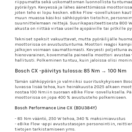
riippumatta sekä uskomattoman luonnollista tuntuma
pyöräilyyn. Kevyessä ja lähes äänettömässä moottoriss
joten teho ei lopu kesken. eBike Flow -sovelluksen kaut
muun muassa käsiksi sähköpyörän tietoihin, personoim
suunnittelemaan reittejä. Suurikapasiteettisesta 800 
akusta on riittää virtaa useille ajopäiville tai pitkille py
Tekniset speksit vakuuttavat, mutta pyöräilijälle huoma
moottorissa on avustustuntuma. Moottori reagoi kampi
jalkojen voimaan saumattomasti. Kevyesti poljettuna a
hienovarainen, kovemmalla paineella moottori avustaa
hallitusti. Polkeminen tuntuu, kuin jaloissa olisi moni
Bosch CX -päivitys tulossa: 85 Nm → 100 Nm
Tämän sähköpyörän jo valmiiksi suorituskykyiseen Bosc
luvassa lisää tehoa, kun heinäkuusta 2025 alkaen moot
nostaa 100 Nm:iin suoraan eBike Flow -sovelluksella. Pä
moottorissa on jopa 400 % avustusteho polkemiseen.
Bosch Performance Line CX (BDU384Y)
- 85 Nm vääntö, 250 W tehoa, 340 % maksimiavustus
- eBike Flow -appi avustustasojen personointiin, reitti
tietojen tarkistamiseen yms.