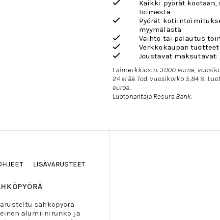
Kaikki pyörät kootaan,
toimesta
Pyörät kotiintoimituks
myymälästä
Vaihto tai palautus toi
Verkkokaupan tuotteet
Joustavat maksutavat:
Esimerkkiosto: 3000 euroa, vuosiko
24 erää. Tod. vuosikorko 5,84 %. L
euroa.
Luotonantaja Resurs Bank.
OHJEET
LISÄVARUSTEET
SÄHKÖPYÖRÄ
arusteltu sähköpyörä
teinen alumiinirunko ja