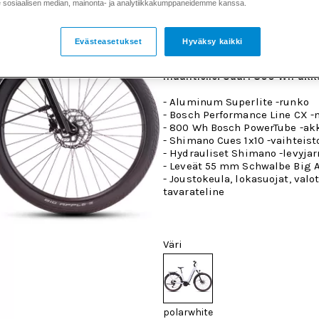
sosiaalisen median, mainonta- ja analytiikkakumppaneidemme kanssa.
Vankkarunkoinen, mukava ja t
Evästeasetukset
Hyväksy kaikki
sähköhybridipyörä matalalla e
rungolla akulla kaupunkiin, ma
maantielle. Suuri 800 Wh ak
- Aluminum Superlite -runko
- Bosch Performance Line CX -
- 800 Wh Bosch PowerTube -ak
- Shimano Cues 1x10 -vaihteist
- Hydrauliset Shimano -levyjar
- Leveät 55 mm Schwalbe Big A
- Joustokeula, lokasuojat, valot
tavarateline
Väri
polarwhite