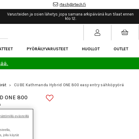
rtech@rtech.fi
Varusteiden ja osien lähetys jopa samana arkipäivänä kun tilaat ennen
klo 12.
ATTEET
PYÖRÄILYVARUSTEET
HUOLLOT
OUTLET
sää.
rät
CUBE Kathmandu Hybrid ONE 800 easy entry sähköpyörä
>
D ONE 800
Ä
ättömillä evästeillä
steella,
 jolla käytät