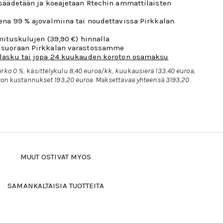
 säädetään ja koeajetaan Rtechin ammattilaisten
ena 99 % ajovalmiina tai noudettavissa Pirkkalan
mituskulujen (39,90 €) hinnalla
 suoraan Pirkkalan varastossamme
lasku tai jopa 24 kuukauden koroton osamaksu
rko 0 %, käsittelykulu 8,40 euroa/kk, kuukausierä 133,40 euroa,
uoton kustannukset 193,20 euroa. Maksettavaa yhteensä 3193,20
MUUT OSTIVAT MYÖS
SAMANKALTAISIA TUOTTEITA