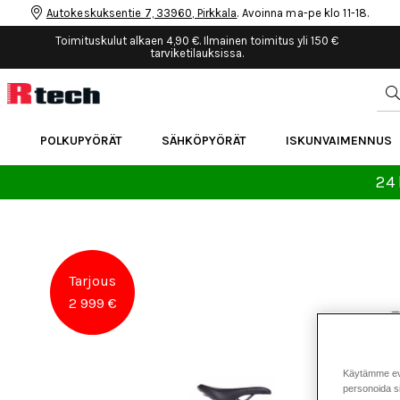
Autokeskuksentie 7, 33960, Pirkkala
. Avoinna ma-pe klo 11-18.
Toimituskulut alkaen 4,90 €. Ilmainen toimitus yli 150 €
tarviketilauksissa.
POLKUPYÖRÄT
SÄHKÖPYÖRÄT
ISKUNVAIMENNUS
24 
Tarjous
2 999 €
Käytämme eväs
personoida si