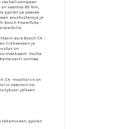
a rauhallisempaan
a on vääntöä 85 Nm,
ta pyöräilijä pääsee
aan avustustasoja ja
Wh Bosch PowerTube -
öräretkille.
ttavin asia Bosch CX -
en liikkeeseen ja
vustus on
 voimakkaasti mutta
nkertaisesti voimaa.
h CX -moottoriin on
torin väännön voi
ivityksen jälkeen
en tekemiseen, pyörän