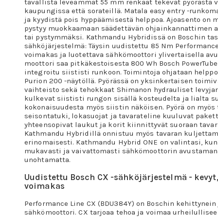
tavallista leveämmät 55 mm renkaat tekevät pyörästä 
kaupungissa että sorateillä. Matala easy entry -runkoma
ja kyydistä pois hyppäämisestä helppoa. Ajoasento on m
pystyy muokkaamaan säädettävän ohjainkannattimen a
tai pystymmäksi. Kathmandu Hybridissä on Boschin ta
sähköjärjestelmä: Täysin uudistettu 85 Nm Performance
voimakas ja luotettava sähkömoottori ylivertaisella av
moottori saa pitkäkestoisesta 800 Wh Bosch PowerTube 
integroitu siististi runkoon. Toimintoja ohjataan helppo
Purion 200 -näytöllä. Pyörässä on yksinkertaisen toimi
vaihteisto sekä tehokkaat Shimanon hydrauliset levyjarru
kulkevat siististi rungon sisällä kosteudelta ja lialta 
kokonaisuudesta myös siistin näköisen. Pyörä on myös tä
seisontatuki, lokasuojat ja tavarateline kuuluvat paketti
yhteensopivat laukut ja korit kiinnittyvät suoraan tavar
Kathmandu Hybridillä onnistuu myös tavaran kuljettami
erinomaisesti. Kathmandu Hybrid ONE on valintasi, kun
mukavasti ja vaivattomasti sähkömoottorin avustamana
unohtamatta.
Uudistettu Bosch CX -sähköjärjestelmä - kevyt,
voimakas
Performance Line CX (BDU384Y) on Boschin kehittynein 
sähkömoottori. CX tarjoaa tehoa ja voimaa urheilullise