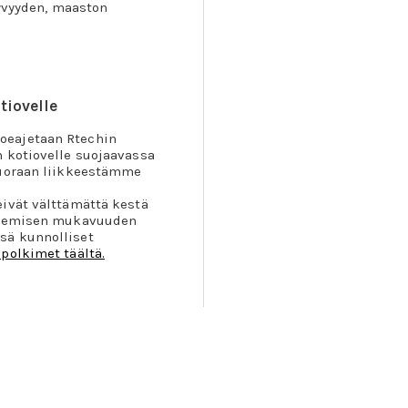
tyvyyden, maaston
tiovelle
oeajetaan Rtechin
n kotiovelle suojaavassa
suoraan liikkeestämme
eivät välttämättä kestä
olkemisen mukavuuden
sä kunnolliset
polkimet täältä.