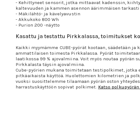
- Kehittyneet sensorit, jotka mittaavat kadenssin, kiih
kaltevuuden ja kammen asennon äärimmäisen tarkasti
- Mäkilähtö- ja kävelyavustin
- Akkukoko 800 Wh
- Purion 200 -näytto
Kasattu ja testattu Pirkkalassa, toimitukset ko
Kaikki myymämme CUBE-pyörät kootaan, säädetään ja k
ammattilaisen toimesta Pirkkalassa. Pyörät toimitetaa
laatikossa 99 % ajovalmiina. Voit myös noutaa pyörän 
Pirkkalasta täysin ajovalmiina.
Cube-pyörien mukana toimitetaan testipolkimet, jotka 
pitkäaikaista käyttöä. Huolettomien kilometrien ja p
vuoksi suosittelemme tilaamaan pyörän oston yhteydes
harrastuskäyttöön sopivat polkimet.
Katso polkupyörän 