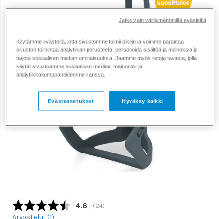
Jatka vain välttämättömillä evästeillä
Käytämme evästeitä, jotta sivustomme toimii oikein ja voimme parantaa
sivuston toimintaa analytiikan perusteella, personoida sisältöä ja mainoksia ja
tarjota sosiaalisen median ominaisuuksia. Jaamme myös tietoja tavasta, jolla
käytät sivustoamme sosiaalisen median, mainonta- ja
analytiikkakumppaneidemme kanssa.
Evästeasetukset
Hyväksy kaikki
Keskimääräinen luokitus:
4.6
(
äänet:
24
)
Arvostelut (
1
)