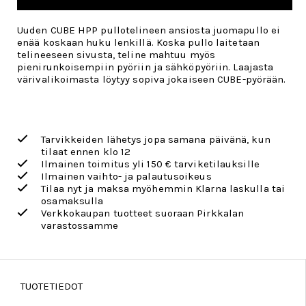
Uuden CUBE HPP pullotelineen ansiosta juomapullo ei
enää koskaan huku lenkillä. Koska pullo laitetaan
telineeseen sivusta, teline mahtuu myös
pienirunkoisempiin pyöriin ja sähköpyöriin. Laajasta
värivalikoimasta löytyy sopiva jokaiseen CUBE-pyörään.
Tarvikkeiden lähetys jopa samana päivänä, kun
tilaat ennen klo 12
Ilmainen toimitus yli 150 € tarviketilauksille
Ilmainen vaihto- ja palautusoikeus
Tilaa nyt ja maksa myöhemmin Klarna laskulla tai
osamaksulla
Verkkokaupan tuotteet suoraan Pirkkalan
varastossamme
TUOTETIEDOT