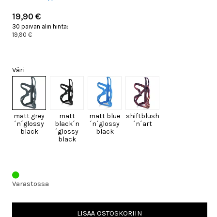
19,90 €
30 päivän alin hinta:
19,90 €
Väri
matt grey
matt
matt blue
shiftblush
´n´glossy
black´n
´n´glossy
´n´art
black
´glossy
black
black
Varastossa
LISÄÄ OSTOSKORIIN