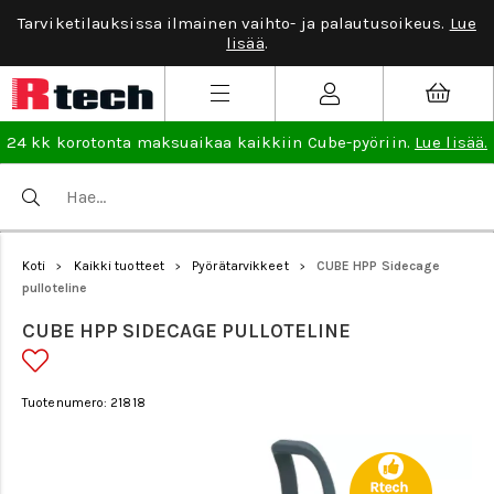
Tarviketilauksissa ilmainen vaihto- ja palautusoikeus.
Lue
lisää
.
24 kk korotonta maksuaikaa kaikkiin Cube-pyöriin.
Lue lisää.
Koti
Kaikki tuotteet
Pyörätarvikkeet
CUBE HPP Sidecage
>
>
>
pulloteline
CUBE HPP SIDECAGE PULLOTELINE
Tuotenumero: 21818