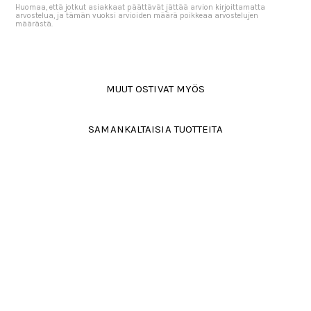
Huomaa, että jotkut asiakkaat päättävät jättää arvion kirjoittamatta
arvostelua, ja tämän vuoksi arvioiden määrä poikkeaa arvostelujen
määrästä.
MUUT OSTIVAT MYÖS
SAMANKALTAISIA TUOTTEITA