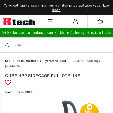
Tarviketilauksissa ilmainen vaihto- ja palautusoikeus.
Lue
lisää
.
24 kk korotonta maksuaikaa kaikkiin Cube-pyöriin.
Lue lisää.
Koti
Kaikki tuotteet
Pyörätarvikkeet
CUBE HPP Sidecage
>
>
>
pulloteline
CUBE HPP SIDECAGE PULLOTELINE
Tuotenumero: 21818