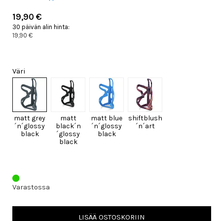
19,90 €
30 päivän alin hinta:
19,90 €
Väri
matt grey
matt
matt blue
shiftblush
´n´glossy
black´n
´n´glossy
´n´art
black
´glossy
black
black
Varastossa
LISÄÄ OSTOSKORIIN