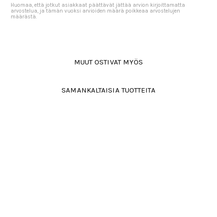
Huomaa, että jotkut asiakkaat päättävät jättää arvion kirjoittamatta
arvostelua, ja tämän vuoksi arvioiden määrä poikkeaa arvostelujen
määrästä.
MUUT OSTIVAT MYÖS
SAMANKALTAISIA TUOTTEITA