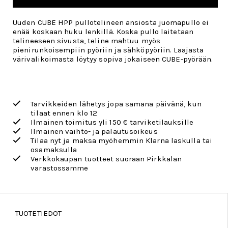
Uuden CUBE HPP pullotelineen ansiosta juomapullo ei
enää koskaan huku lenkillä. Koska pullo laitetaan
telineeseen sivusta, teline mahtuu myös
pienirunkoisempiin pyöriin ja sähköpyöriin. Laajasta
värivalikoimasta löytyy sopiva jokaiseen CUBE-pyörään.
Tarvikkeiden lähetys jopa samana päivänä, kun
tilaat ennen klo 12
Ilmainen toimitus yli 150 € tarviketilauksille
Ilmainen vaihto- ja palautusoikeus
Tilaa nyt ja maksa myöhemmin Klarna laskulla tai
osamaksulla
Verkkokaupan tuotteet suoraan Pirkkalan
varastossamme
TUOTETIEDOT