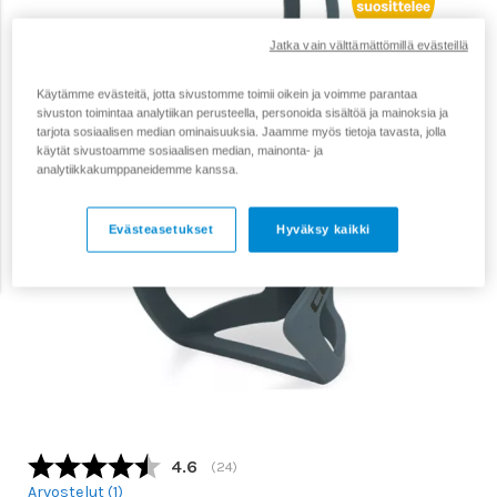
Jatka vain välttämättömillä evästeillä
Käytämme evästeitä, jotta sivustomme toimii oikein ja voimme parantaa
sivuston toimintaa analytiikan perusteella, personoida sisältöä ja mainoksia ja
tarjota sosiaalisen median ominaisuuksia. Jaamme myös tietoja tavasta, jolla
käytät sivustoamme sosiaalisen median, mainonta- ja
analytiikkakumppaneidemme kanssa.
Evästeasetukset
Hyväksy kaikki
Keskimääräinen luokitus:
4.6
(
äänet:
24
)
Arvostelut (
1
)