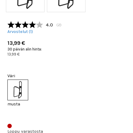
Keskimääräinen luokitus:
4.0
(
äänet:
2
)
Arvostelut (
1
)
13,99 €
30 päivän alin hinta:
13,99 €
Väri
musta
Loppu varastosta