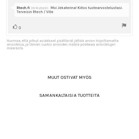
tähdestä
Vastaa:
Rtech.fi
:
Moi Jekaterina! Kiitos tuotearvostelustasi.
(10.10.2023)
Terveisin Rtech / Ville
Äänestä
Ääni(et)
0
ylöspäin
Huomaa, että jotkut asiakkaat päättävät jättää arvion kirjoittamatta
arvostelua, ja tämän vuoksi arvioiden määrä poikkeaa arvostelujen
määrästä.
MUUT OSTIVAT MYÖS
SAMANKALTAISIA TUOTTEITA