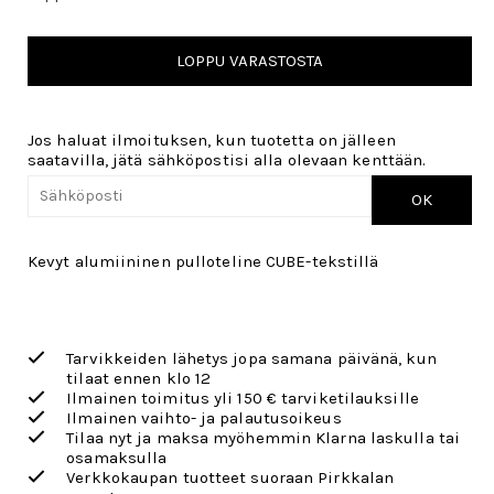
LOPPU VARASTOSTA
Jos haluat ilmoituksen, kun tuotetta on jälleen
saatavilla, jätä sähköpostisi alla olevaan kenttään.
OK
Kevyt alumiininen pulloteline CUBE-tekstillä
Tarvikkeiden lähetys jopa samana päivänä, kun
tilaat ennen klo 12
Ilmainen toimitus yli 150 € tarviketilauksille
Ilmainen vaihto- ja palautusoikeus
Tilaa nyt ja maksa myöhemmin Klarna laskulla tai
osamaksulla
Verkkokaupan tuotteet suoraan Pirkkalan