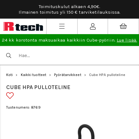
Tarviketilauksissa ilmainen vaihto- ja palaut
uksissa.
lisää
.
24 kk korotonta maksuaikaa kaikkiin Cube-pyöriin.
Lue lisää.
Koti
Kaikki tuotteet
Pyörätarvikkeet
Cube HPA pulloteline
>
>
>
CUBE HPA PULLOTELINE
Tuotenumero: 8769