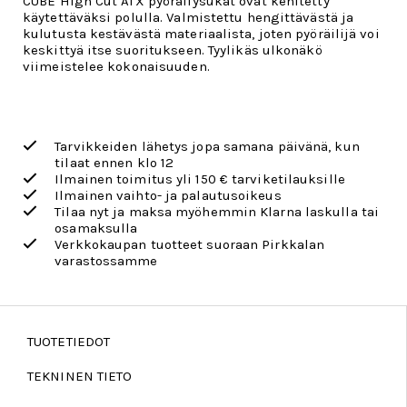
CUBE High Cut ATX pyöräilysukat ovat kehitetty
käytettäväksi polulla. Valmistettu hengittävästä ja
kulutusta kestävästä materiaalista, joten pyöräilijä voi
keskittyä itse suoritukseen. Tyylikäs ulkonäkö
viimeistelee kokonaisuuden.
Tarvikkeiden lähetys jopa samana päivänä, kun
tilaat ennen klo 12
Ilmainen toimitus yli 150 € tarviketilauksille
Ilmainen vaihto- ja palautusoikeus
Tilaa nyt ja maksa myöhemmin Klarna laskulla tai
osamaksulla
Verkkokaupan tuotteet suoraan Pirkkalan
varastossamme
TUOTETIEDOT
TEKNINEN TIETO