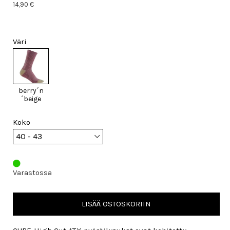
14,90 €
Väri
berry´n
´beige
Koko
Varastossa
LISÄÄ OSTOSKORIIN