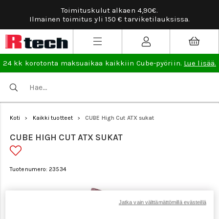
Toimituskulut alkaen 4,90€.
Ilmainen toimitus yli 150 € tarviketilauksissa.
24 kk korotonta maksuaikaa kaikkiin Cube-pyöriin.
Lue lisää.
Koti
Kaikki tuotteet
CUBE High Cut ATX sukat
>
>
CUBE HIGH CUT ATX SUKAT
Tuotenumero: 23534
Jatka vain välttämättömillä evästeillä