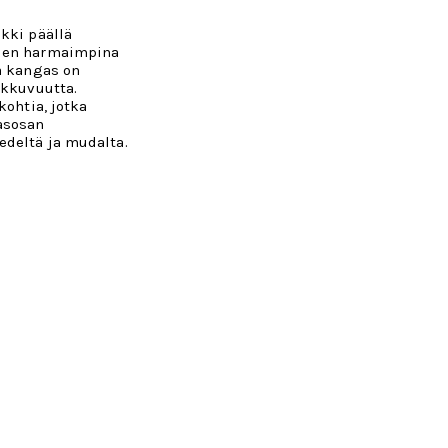
kki päällä
oden harmaimpina
ä kangas on
ikkuvuutta.
kohtia, jotka
asosan
deltä ja mudalta.