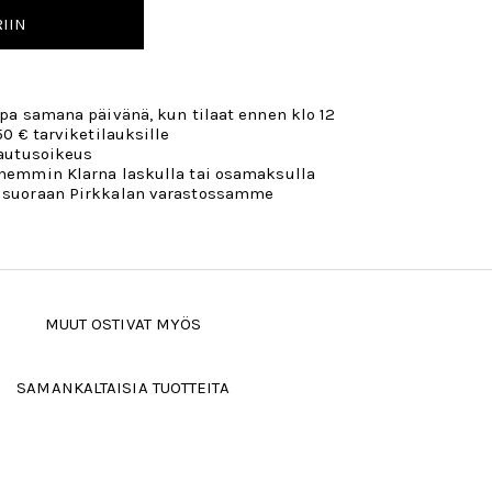
IIN
opa samana päivänä, kun tilaat ennen klo 12
50 € tarviketilauksille
lautusoikeus
öhemmin Klarna laskulla tai osamaksulla
 suoraan Pirkkalan varastossamme
MUUT OSTIVAT MYÖS
SAMANKALTAISIA TUOTTEITA