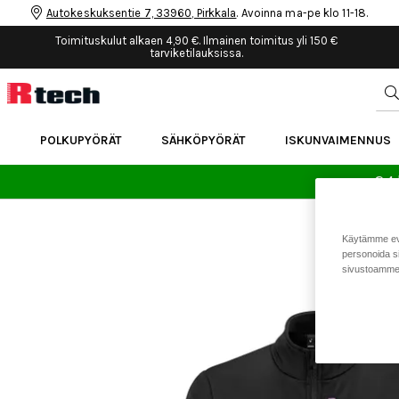
Autokeskuksentie 7, 33960, Pirkkala
. Avoinna ma-pe klo 11-18.
Toimituskulut alkaen 4,90 €. Ilmainen toimitus yli 150 €
tarviketilauksissa.
POLKUPYÖRÄT
SÄHKÖPYÖRÄT
ISKUNVAIMENNUS
24 
Käytämme eväs
personoida si
sivustoamme 