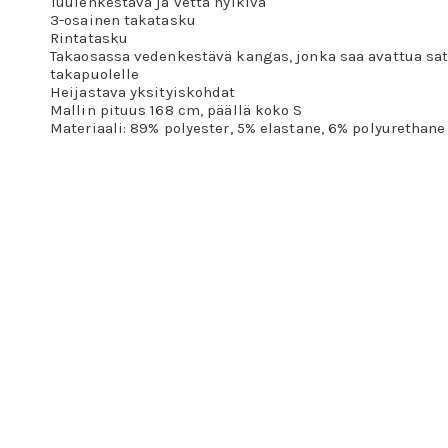
Tuulenkestävä ja vettä hylkivä
3-osainen takatasku
Rintatasku
Takaosassa vedenkestävä kangas, jonka saa avattua sa
takapuolelle
Heijastava yksityiskohdat
Mallin pituus 168 cm, päällä koko S
Materiaali: 89% polyester, 5% elastane, 6% polyurethane