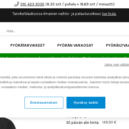
010 423 3030
(8,35 snt / puhelu + 16,69 snt / minuutti)
Tarviketilauksissa ilmainen vaihto- ja palautusoikeus
lue lisää.
PYÖRÄTARVIKKEET
PYÖRÄN VARAOSAT
PYÖRÄILYVA
kk korotonta maksuaikaa kaikkiin Cube-pyöriin.
Lue li
Jatka vain välttäm
teitä, jotta sivustomme toimii oikein ja voimme parantaa sivuston toimintaa analytiikan peru
Koti
Kaikki tuotteet
CUBE Bla
>
>
sältöä ja mainoksia ja tarjota sosiaalisen median ominaisuuksia. Jaamme myös tietoja tavasta,
sosiaalisen median, mainonta- ja analytiikkakumppaneidemme kanssa.
CUBE BLACKLINE WS SOF
Tuotenumero: 21315
Evästeasetukset
Hyväksy kaikki
149,90 €
149,90 €
30 päivän alin hinta: