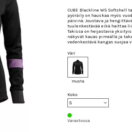
CUBE Blackline WS Softshell ta
pyöräily on hauskaa myös vu
päivinä. Joustava ja hengittäv
tuulenkestävää eikä haittaa li
Takissa on heijastavia yksityis
näkyvät kauas pimeällä ja tak
vedenkestävä kangas suojaa ve
Väri
musta
Koko
Varastossa