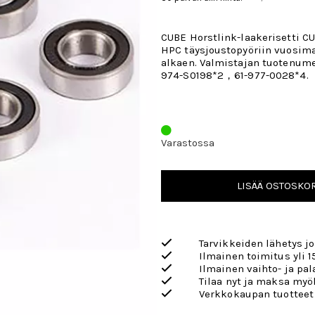
CUBE Horstlink-laakerisetti C
HPC täysjoustopyöriin vuosim
alkaen. Valmistajan tuotenumer
974-S0198*2，61-977-0028*4.
Varastossa
LISÄÄ OSTOSKOR
Tarvikkeiden lähetys j
Ilmainen toimitus yli 1
Ilmainen vaihto- ja pa
Tilaa nyt ja maksa my
Verkkokaupan tuotteet