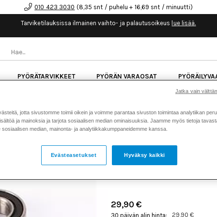
010 423 3030
(8,35 snt / puhelu + 16,69 snt / minuutti)
Tarviketilauksissa ilmainen vaihto- ja palautusoikeus
lue lisää.
PYÖRÄTARVIKKEET
PYÖRÄN VARAOSAT
PYÖRÄILYVA
Jatka vain välttäm
kk korotonta maksuaikaa kaikkiin Cube-pyöriin.
Lue li
teitä, jotta sivustomme toimii oikein ja voimme parantaa sivuston toimintaa analytiikan peru
sältöä ja mainoksia ja tarjota sosiaalisen median ominaisuuksia. Jaamme myös tietoja tavasta,
sosiaalisen median, mainonta- ja analytiikkakumppaneidemme kanssa.
Koti
Kaikki tuotteet
Pyörän v
>
>
CUBE BEARING SET HORS
Evästeasetukset
Hyväksy kaikki
140 HPC MY2018
Tuotenumero: 19449
29,90 €
29,90 €
30 päivän alin hinta: