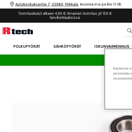
Autokeskuksentie 7, 33960, Pirkkala
. Avoinna ma-pe klo 11-18.
Toimituskulut alkaen 4,90 €. Ilmainen toimitus yli 150 €
tarviketilauksissa.
POLKUPYÖRÄT
SÄHKÖPYÖRÄT
ISKUNVAIMENNUS
24 
Käytämme eväs
personoida si
sivustoamme 