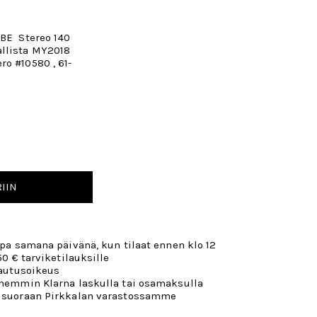
UBE Stereo 140
allista MY2018
o #10580 , 61-
IIN
opa samana päivänä, kun tilaat ennen klo 12
50 € tarviketilauksille
lautusoikeus
öhemmin Klarna laskulla tai osamaksulla
 suoraan Pirkkalan varastossamme