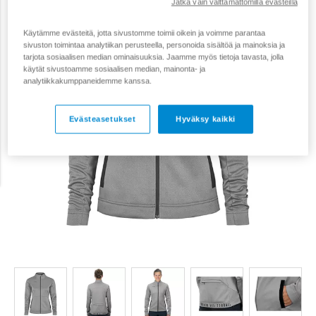
Jatka vain välttämättömillä evästeillä
Käytämme evästeitä, jotta sivustomme toimii oikein ja voimme parantaa
sivuston toimintaa analytiikan perusteella, personoida sisältöä ja mainoksia ja
tarjota sosiaalisen median ominaisuuksia. Jaamme myös tietoja tavasta, jolla
käytät sivustoamme sosiaalisen median, mainonta- ja
analytiikkakumppaneidemme kanssa.
Evästeasetukset
Hyväksy kaikki