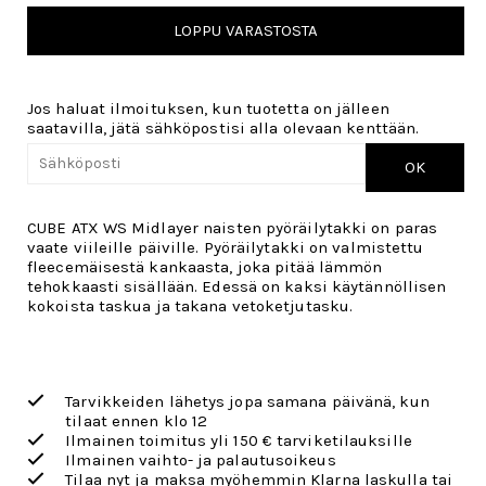
LOPPU VARASTOSTA
Jos haluat ilmoituksen, kun tuotetta on jälleen
saatavilla, jätä sähköpostisi alla olevaan kenttään.
OK
CUBE ATX WS Midlayer naisten pyöräilytakki on paras
vaate viileille päiville. Pyöräilytakki on valmistettu
fleecemäisestä kankaasta, joka pitää lämmön
tehokkaasti sisällään. Edessä on kaksi käytännöllisen
kokoista taskua ja takana vetoketjutasku.
Tarvikkeiden lähetys jopa samana päivänä, kun
tilaat ennen klo 12
Ilmainen toimitus yli 150 € tarviketilauksille
Ilmainen vaihto- ja palautusoikeus
Tilaa nyt ja maksa myöhemmin Klarna laskulla tai