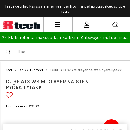
Tarviketilauksissa ilmainen vaihto- ja palautusoikeus.
Lue
lisää
.
24 kk korotonta maksuaikaa kaikkiin Cube-pyöriin.
Lue lisää.
Koti
Kaikki tuotteet
CUBE ATX WS Midlayer naisten pyöräilytakki
>
>
CUBE ATX WS MIDLAYER NAISTEN
PYÖRÄILYTAKKI
Tuotenumero: 21309
Tarjous
20 €