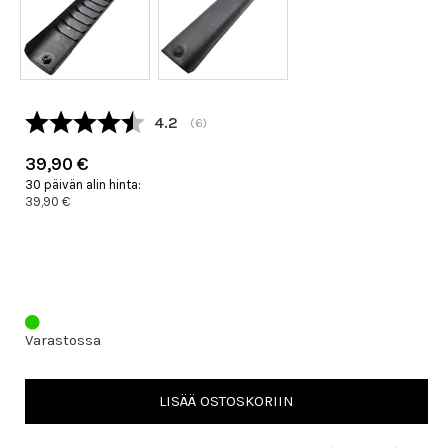
Keskimääräinen luokitus:
4.2
(
äänet:
6
)
39,90 €
30 päivän alin hinta:
39,90 €
Varastossa
LISÄÄ OSTOSKORIIN