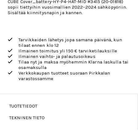
CUBE Cover_battery-HY-P4-HAT-MID #3415 (20-01818)
sopii tiettyihin vuosimallien 2022–2024 sähköpyöriin.
Sisältää kiinnitysnapin ja kannen.
Tarvikkeiden lähetys jopa samana päivänä, kun
tilaat ennen klo 12
Ilmainen toimitus yli 150 € tarviketilauksille
Ilmainen vaihto- ja palautusoikeus
Tilaa nyt ja maksa myöhemmin Klarna laskulla tai
osamaksulla
Verkkokaupan tuotteet suoraan Pirkkalan
varastossamme
TUOTETIEDOT
TEKNINEN TIETO