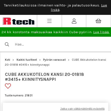
Tarviketilauksissa ilmainen vaihto- ja palautusoikeus.
Lue
lisää
.
24 kk korotonta maksuaikaa kaikkiin Cube-pyöriin.
Lue lisää.
Koti
Kaikki tuotteet
Pyörän varaosat
CUBE Akkukotelon kansi
>
>
>
20-01818 #3415+ kiinnitysnappi
CUBE AKKUKOTELON KANSI 20-01818
#3415+ KIINNITYSNAPPI
Tuotenumero: 21831
Jatka vain välttämättömillä evästeillä