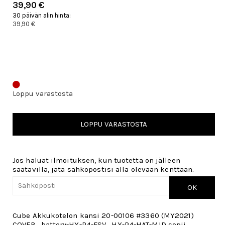
39,90 €
30 päivän alin hinta:
39,90 €
Loppu varastosta
LOPPU VARASTOSTA
Jos haluat ilmoituksen, kun tuotetta on jälleen
saatavilla, jätä sähköpostisi alla olevaan kenttään.
OK
Cube Akkukotelon kansi 20-00106 #3360 (MY2021)
COVER_battery-HY-P4-FSV_HY-P4-HAT-MID sopii