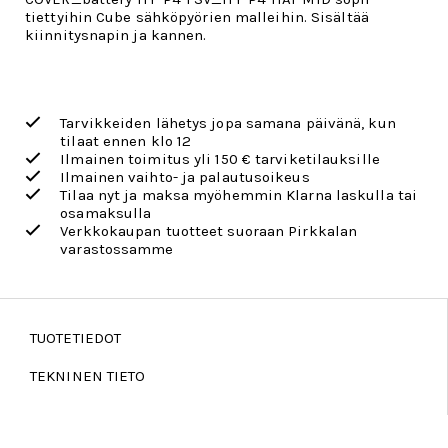
tiettyihin Cube sähköpyörien malleihin. Sisältää
kiinnitysnapin ja kannen.
Tarvikkeiden lähetys jopa samana päivänä, kun
tilaat ennen klo 12
Ilmainen toimitus yli 150 € tarviketilauksille
Ilmainen vaihto- ja palautusoikeus
Tilaa nyt ja maksa myöhemmin Klarna laskulla tai
osamaksulla
Verkkokaupan tuotteet suoraan Pirkkalan
varastossamme
TUOTETIEDOT
TEKNINEN TIETO