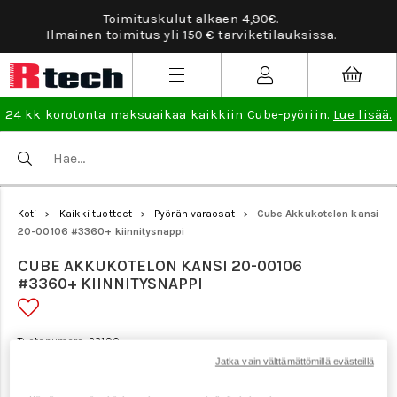
Tarviketilauksissa ilmainen vaihto- ja palautusoike
a.
lisää
.
24 kk korotonta maksuaikaa kaikkiin Cube-pyöriin.
Lue lisää.
Koti
Kaikki tuotteet
Pyörän varaosat
Cube Akkukotelon kansi
>
>
>
20-00106 #3360+ kiinnitysnappi
CUBE AKKUKOTELON KANSI 20-00106
#3360+ KIINNITYSNAPPI
Tuotenumero: 23190
Jatka vain välttämättömillä evästeillä