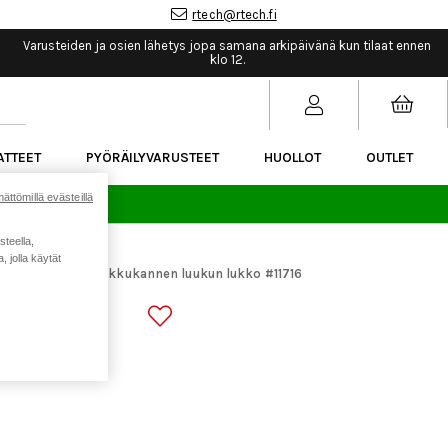
rtech@rtech.fi
Varusteiden ja osien lähetys jopa samana arkipäivänä kun tilaat ennen
klo 12.
ATTEET
PYÖRÄILYVARUSTEET
HUOLLOT
OUTLET
ättömillä evästeillä
sää.
steella,
 jolla käytät
araosat
CUBE Akkukannen luukun lukko #11716
>
KUN LUKKO