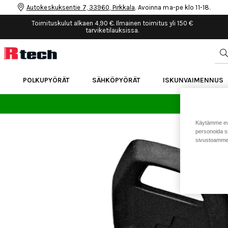
Autokeskuksentie 7, 33960, Pirkkala
. Avoinna ma-pe klo 11-18.
Toimituskulut alkaen 4,90 €. Ilmainen toimitus yli 150 €
tarviketilauksissa.
POLKUPYÖRÄT
SÄHKÖPYÖRÄT
ISKUNVAIMENNUS
24 
Käytämme eväs
personoida si
sivustoamme 