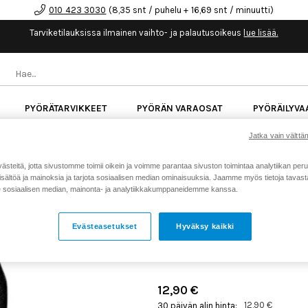
010 423 3030
(8,35 snt / puhelu + 16,69 snt / minuutti)
Tarviketilauksissa ilmainen vaihto- ja palautusoikeus
lue lisää.
PYÖRÄTARVIKKEET
PYÖRÄN VARAOSAT
PYÖRÄILYVA
Jatka vain välttäm
kk korotonta maksuaikaa kaikkiin Cube-pyöriin.
Lue li
teitä, jotta sivustomme toimii oikein ja voimme parantaa sivuston toimintaa analytiikan peru
sältöä ja mainoksia ja tarjota sosiaalisen median ominaisuuksia. Jaamme myös tietoja tavasta,
Koti
Kaikki tuotteet
Pyörän v
sosiaalisen median, mainonta- ja analytiikkakumppaneidemme kanssa.
>
>
CUBE AKKUKANNEN LUU
Evästeasetukset
Hyväksy kaikki
#11716
Tuotenumero: 21054
12,90 €
12,90 €
30 päivän alin hinta: