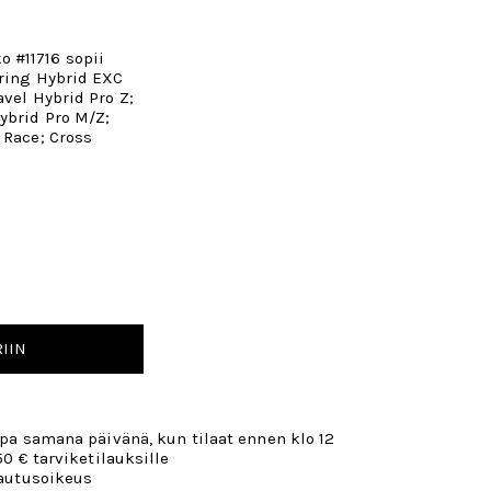
 #11716 sopii
uring Hybrid EXC
avel Hybrid Pro Z;
ybrid Pro M/Z;
 Race; Cross
IIN
opa samana päivänä, kun tilaat ennen klo 12
50 € tarviketilauksille
lautusoikeus