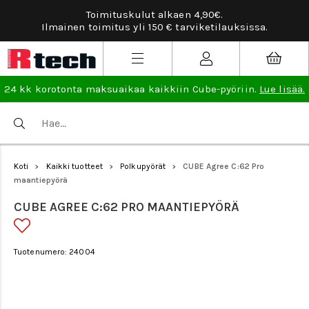
Toimituskulut alkaen 4,90€.
Ilmainen toimitus yli 150 € tarviketilauksissa.
24 kk korotonta maksuaikaa kaikkiin Cube-pyöriin.
Lue lisää.
Koti
Kaikki tuotteet
Polkupyörät
CUBE Agree C:62 Pro
>
>
>
maantiepyörä
CUBE AGREE C:62 PRO MAANTIEPYÖRÄ
Tuotenumero: 24004