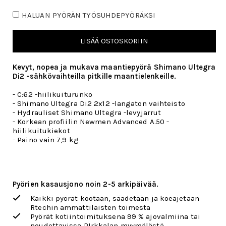
HALUAN PYÖRÄN TYÖSUHDEPYÖRÄKSI
LISÄÄ OSTOSKORIIN
Kevyt, nopea ja mukava maantiepyörä Shimano Ultegra
Di2 -sähkövaihteilla pitkille maantielenkeille.
- C:62 -hiilikuiturunko
- Shimano Ultegra Di2 2x12 -langaton vaihteisto
- Hydrauliset Shimano Ultegra -levyjarrut
- Korkean profiilin Newmen Advanced A.50 -
hiilikuitukiekot
- Paino vain 7,9 kg
Pyörien kasausjono noin 2-5 arkipäivää.
Kaikki pyörät kootaan, säädetään ja koeajetaan
Rtechin ammattilaisten toimesta
Pyörät kotiintoimituksena 99 % ajovalmiina tai
noudettavissa PIrkkalan myymälästä