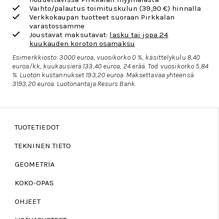
Vaihto/palautus toimituskulun
(39,90 €) hinnalla
Verkkokaupan tuotteet suoraan Pirkkalan
varastossamme
Joustavat maksutavat:
lasku tai jopa 24
kuukauden koroton osamaksu
Esimerkkiosto: 3000 euroa, vuosikorko 0 %, käsittelykulu 8,40
euroa/kk, kuukausierä 133,40 euroa, 24 erää. Tod. vuosikorko 5,84
%. Luoton kustannukset 193,20 euroa. Maksettavaa yhteensä
3193,20 euroa.
Luotonantaja Resurs Bank.
TUOTETIEDOT
TEKNINEN TIETO
GEOMETRIA
KOKO-OPAS
OHJEET