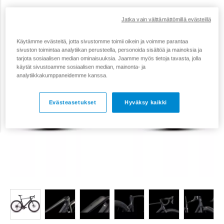
Jatka vain välttämättömillä evästeillä
Käytämme evästeitä, jotta sivustomme toimii oikein ja voimme parantaa
sivuston toimintaa analytiikan perusteella, personoida sisältöä ja mainoksia ja
tarjota sosiaalisen median ominaisuuksia. Jaamme myös tietoja tavasta, jolla
käytät sivustoamme sosiaalisen median, mainonta- ja
analytiikkakumppaneidemme kanssa.
Evästeasetukset
Hyväksy kaikki