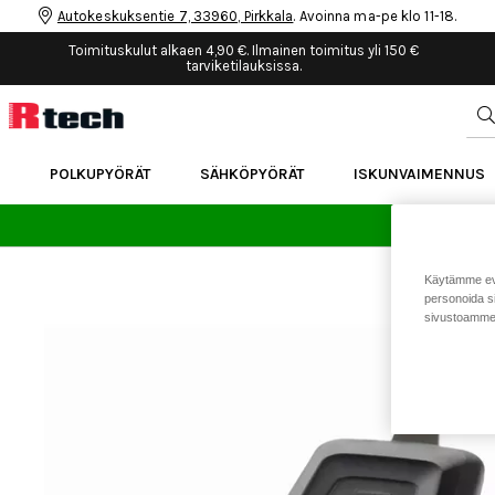
Autokeskuksentie 7, 33960, Pirkkala
. Avoinna ma-pe klo 11-18.
Toimituskulut alkaen 4,90 €. Ilmainen toimitus yli 150 €
tarviketilauksissa.
POLKUPYÖRÄT
SÄHKÖPYÖRÄT
ISKUNVAIMENNUS
24 
Käytämme eväs
personoida si
sivustoamme 