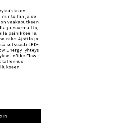
nyksikkö on
oimintoihin ja se
ngon vaakaputkeen.
ta ja naarmuilta,
lla painikkeella:
ainike. Ajotila ja
sa selkeästi LED-
Low Energy -yhteys
ykset eBike Flow -
t tallennus
llukseen.
IIN