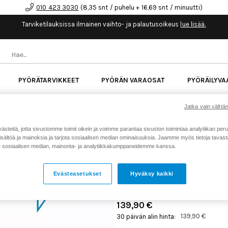
010 423 3030
(8,35 snt / puhelu + 16,69 snt / minuutti)
Tarviketilauksissa ilmainen vaihto- ja palautusoikeus
lue lisää.
PYÖRÄTARVIKKEET
PYÖRÄN VARAOSAT
PYÖRÄILYVA
kk korotonta maksuaikaa kaikkiin Cube-pyöriin.
Lue li
Jatka vain välttäm
teitä, jotta sivustomme toimii oikein ja voimme parantaa sivuston toimintaa analytiikan peru
sältöä ja mainoksia ja tarjota sosiaalisen median ominaisuuksia. Jaamme myös tietoja tavasta,
Koti
Kaikki tuotteet
Pyörän v
>
>
sosiaalisen median, mainonta- ja analytiikkakumppaneidemme kanssa.
BOSCH SYSTEM CONTROLL
Evästeasetukset
Hyväksy kaikki
Tuotenumero: 24924
139,90 €
139,90 €
30 päivän alin hinta: