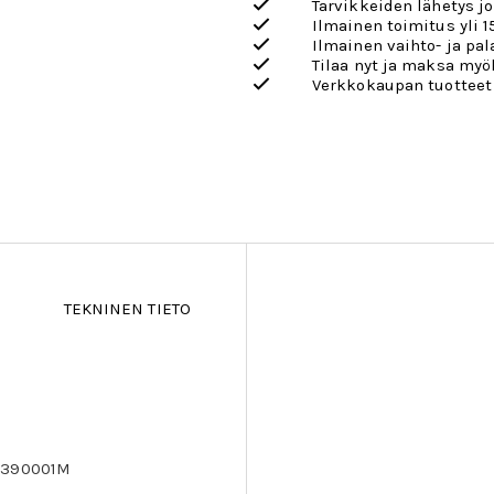
Tarvikkeiden lähetys j
Ilmainen toimitus yli 1
Ilmainen vaihto- ja pa
Tilaa nyt ja maksa my
Verkkokaupan tuotteet
TEKNINEN TIETO
B1390001M