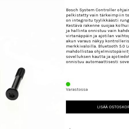
Bosch System Controller ohjai
pelkistetty vain tärkeimpiin t
on integroitu tyylikkäästi ru
Kestävä rakenne suojaa kolhuil
ja hallinta onnistuu vain kahde
virtanäppäin ja ajotilan vaihtop
akun varaus näkyy kontrolleris
merkkivaloilla. Bluetooth 5.0 
mahdollistaa ohjelmistopäivit
sovelluksen kautta ja ajotiedo
onnistuu automaattisesti sove
Varastossa
LISÄÄ OSTOSKOR