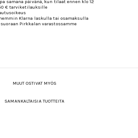
opa samana päivänä, kun tilaat ennen klo 12
50 € tarviketilauksille
lautusoikeus
öhemmin Klarna laskulla tai osamaksulla
 suoraan Pirkkalan varastossamme
MUUT OSTIVAT MYÖS
SAMANKALTAISIA TUOTTEITA