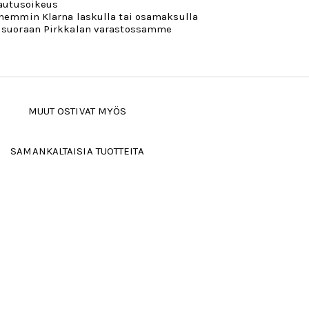
lautusoikeus
öhemmin Klarna laskulla tai osamaksulla
 suoraan Pirkkalan varastossamme
MUUT OSTIVAT MYÖS
SAMANKALTAISIA TUOTTEITA