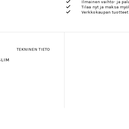
Ilmainen vaihto- ja pa
Tilaa nyt ja maksa my
Verkkokaupan tuotteet
TEKNINEN TIETO
SLIM