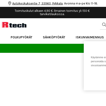
Autokeskuksentie 7, 33960, Pirkkala
. Avoinna ma-pe klo 11-18.
Toimituskulut alkaen 4,90 €. Ilmainen toimitus yli 150 €
tarviketilauksissa.
POLKUPYÖRÄT
SÄHKÖPYÖRÄT
ISKUNVAIMENNUS
24 
Käytämme eväs
personoida si
sivustoamme 