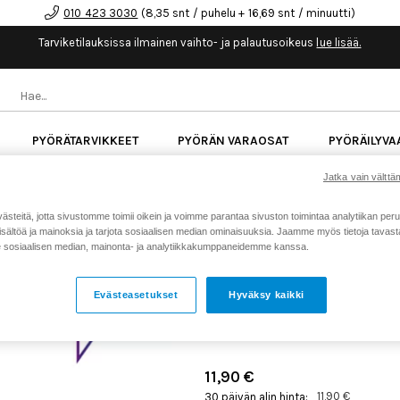
010 423 3030
(8,35 snt / puhelu + 16,69 snt / minuutti)
Tarviketilauksissa ilmainen vaihto- ja palautusoikeus
lue lisää.
PYÖRÄTARVIKKEET
PYÖRÄN VARAOSAT
PYÖRÄILYVA
Jatka vain välttäm
kk korotonta maksuaikaa kaikkiin Cube-pyöriin.
Lue li
teitä, jotta sivustomme toimii oikein ja voimme parantaa sivuston toimintaa analytiikan peru
sältöä ja mainoksia ja tarjota sosiaalisen median ominaisuuksia. Jaamme myös tietoja tavasta,
Koti
Kaikki tuotteet
Pyörän v
>
>
sosiaalisen median, mainonta- ja analytiikkakumppaneidemme kanssa.
BOSCH SMART SYSTEM HO
REMOTE, SLIM
Evästeasetukset
Hyväksy kaikki
Tuotenumero: 22018
11,90 €
11,90 €
30 päivän alin hinta: