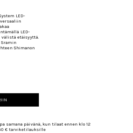
System LED-
iversaaliin
takaa
ntämällä LED-
välistä etäisyyttä.
a Sramin
 yhteen Shimanon
IIN
opa samana päivänä, kun tilaat ennen klo 12
50 € tarviketilauksille