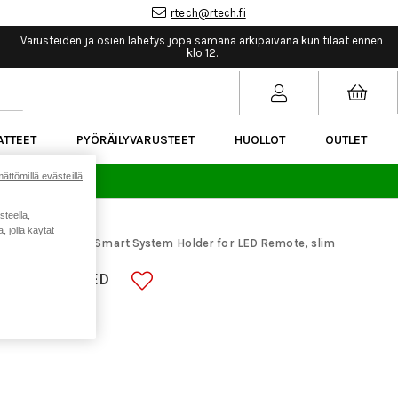
rtech@rtech.fi
Varusteiden ja osien lähetys jopa samana arkipäivänä kun tilaat ennen
klo 12.
ATTEET
PYÖRÄILYVARUSTEET
HUOLLOT
OUTLET
ättömillä evästeillä
sää.
steella,
 jolla käytät
araosat
Bosch Smart System Holder for LED Remote, slim
>
LDER FOR LED