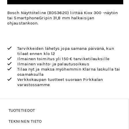
Bosch Näyttöteline (BDS3620) liittää Kiox 300 -näytön
tai SmartphoneGripin 31,8 mm halkaisijan
ohjaustankoon.
Tarvikkeiden lähetys jopa samana päivänä, kun
tilaat ennen klo 12
Ilmainen toimitus yli 150 € tarviketilauksille
Ilmainen vaihto- ja palautusoikeus
Tilaa nyt ja maksa myöhemmin Klarna laskulla tai
osamaksulla
Verkkokaupan tuotteet suoraan Pirkkalan
varastossamme
TUOTETIEDOT
TEKNINEN TIETO