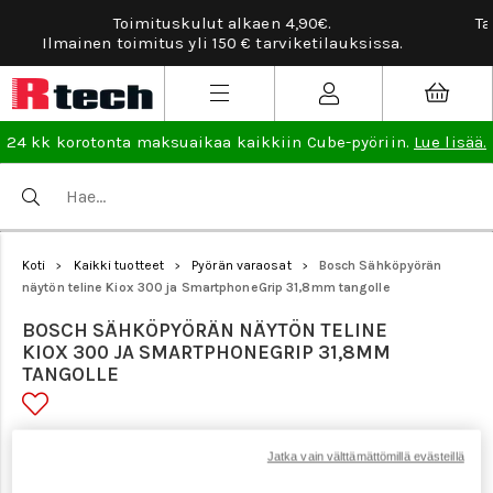
Tarviketilauksissa ilmainen vaihto- ja palautusoikeus
lisää
.
24 kk korotonta maksuaikaa kaikkiin Cube-pyöriin.
Lue lisää.
Koti
Kaikki tuotteet
Pyörän varaosat
Bosch Sähköpyörän
>
>
>
näytön teline Kiox 300 ja SmartphoneGrip 31,8mm tangolle
BOSCH SÄHKÖPYÖRÄN NÄYTÖN TELINE
KIOX 300 JA SMARTPHONEGRIP 31,8MM
TANGOLLE
Tuotenumero: 21782
Jatka vain välttämättömillä evästeillä