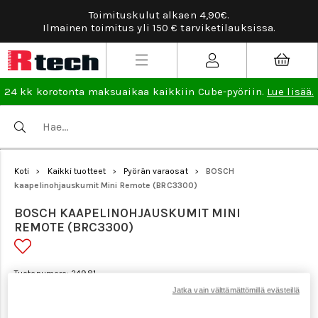
Tarviketilauksissa ilmainen vaihto- ja palautus
sissa.
lisää
.
24 kk korotonta maksuaikaa kaikkiin Cube-pyöriin.
Lue lisää.
Koti
Kaikki tuotteet
Pyörän varaosat
BOSCH
>
>
>
kaapelinohjauskumit Mini Remote (BRC3300)
BOSCH KAAPELINOHJAUSKUMIT MINI
REMOTE (BRC3300)
Tuotenumero: 24981
Jatka vain välttämättömillä evästeillä