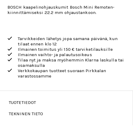
BOSCH kaapelinohjauskumit Bosch Mini Remoten-
kiinnittämiseksi 22.2 mm ohjaustankoon.
Tarvikkeiden lähetys jopa samana päivänä, kun
tilaat ennen klo 12
Ilmainen toimitus yli 150 € tarviketilauksille
Ilmainen vaihto- ja palautusoikeus
Tilaa nyt ja maksa myöhemmin Klarna laskulla tai
osamaksulla
Verkkokaupan tuotteet suoraan Pirkkalan
varastossamme
TUOTETIEDOT
TEKNINEN TIETO