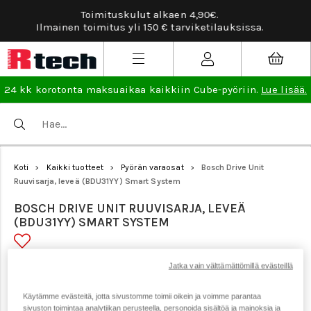
Tarviketilauksissa ilmainen vaihto- ja palautus
sissa.
lisää
.
24 kk korotonta maksuaikaa kaikkiin Cube-pyöriin.
Lue lisää.
Koti
Kaikki tuotteet
Pyörän varaosat
Bosch Drive Unit
>
>
>
Ruuvisarja, leveä (BDU31YY) Smart System
BOSCH DRIVE UNIT RUUVISARJA, LEVEÄ
(BDU31YY) SMART SYSTEM
Jatka vain välttämättömillä evästeillä
Tuotenumero: 23986
Käytämme evästeitä, jotta sivustomme toimii oikein ja voimme parantaa
sivuston toimintaa analytiikan perusteella, personoida sisältöä ja mainoksia ja