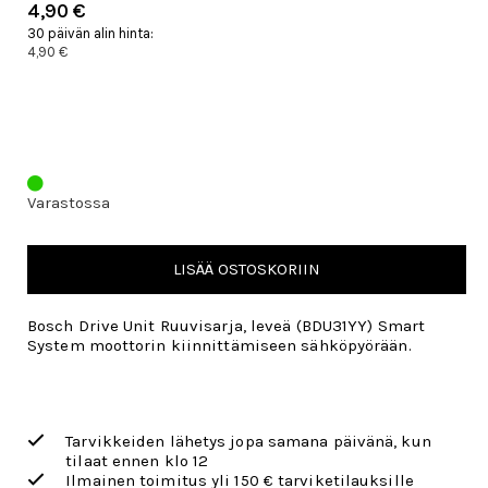
4,90 €
30 päivän alin hinta:
4,90 €
Varastossa
LISÄÄ OSTOSKORIIN
Bosch Drive Unit Ruuvisarja, leveä (BDU31YY) Smart
System moottorin kiinnittämiseen sähköpyörään.
Tarvikkeiden lähetys jopa samana päivänä, kun
tilaat ennen klo 12
Ilmainen toimitus yli 150 € tarviketilauksille