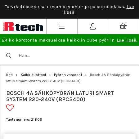
Tarviketilauksissa ilmainen vaihto- ja palautusoikeus.
Lue
lisää
.
24 kk korotonta maksuaikaa kaikkiin Cube-pyöriin.
Lue lisää.
Koti
Kaikki tuotteet
Pyörän varaosat
Bosch 4A Sähköpyörän
>
>
>
laturi Smart System 220-240V (BPC3400)
BOSCH 4A SÄHKÖPYÖRÄN LATURI SMART
SYSTEM 220-240V (BPC3400)
Tuotenumero: 21809