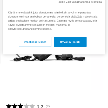
Jatka vain välttämättömillä evästeillä
Käytämme evästeitä, jotta sivustomme toimii oikein ja voimme parantaa
sivuston toimintaa analytiikan perusteella, personoida sisältöä ja mainoksia ja
tarjota sosiaalisen median ominaisuuksia. Jaamme myös tietoja tavasta, jolla
käytät sivustoamme sosiaalisen median, mainonta- ja
analytiikkakumppaneidemme kanssa.
Evästeasetukset
Hyväksy kaikki
Keskimääräinen luokitus:
3.0
(
äänet:
2
)