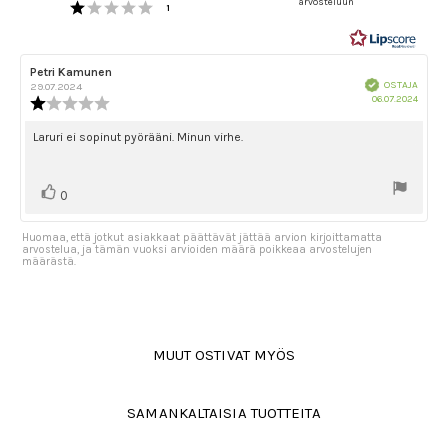
Arvio 1 5:sta tähdestä
arvosteluun
5:sta
Äänet
1
tähdestä
Arvostelun
Petri Kamunen
Arvostelun
Vahvistettu
kirjoittaja:
päivämäärä:
OSTAJA
29.07.2024
Ostok
06.07.2024
Arvostelun
päivä
luokitus:
1.0
Arvostelun
Laruri ei sopinut pyörääni. Minun virhe.
5:sta
teksti:
tähdestä
Äänestä
Ääni(et)
0
ylöspäin
Huomaa, että jotkut asiakkaat päättävät jättää arvion kirjoittamatta
arvostelua, ja tämän vuoksi arvioiden määrä poikkeaa arvostelujen
määrästä.
MUUT OSTIVAT MYÖS
SAMANKALTAISIA TUOTTEITA