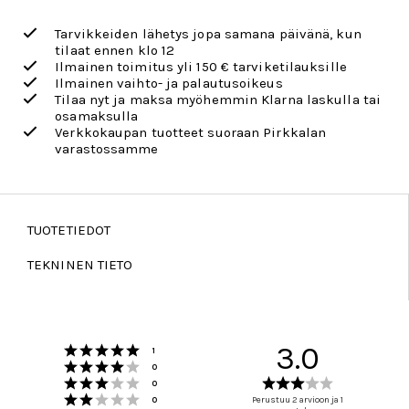
Tarvikkeiden lähetys jopa samana päivänä, kun
tilaat ennen klo 12
Ilmainen toimitus yli 150 € tarviketilauksille
Ilmainen vaihto- ja palautusoikeus
Tilaa nyt ja maksa myöhemmin Klarna laskulla tai
osamaksulla
Verkkokaupan tuotteet suoraan Pirkkalan
varastossamme
TUOTETIEDOT
TEKNINEN TIETO
Arvio 5 5:sta tähdestä
3.0
Äänet
1
Arvio 4 5:sta tähdestä
Äänet
0
Arvio 3 5:sta tähdestä
Arvio
Äänet
0
Arvio 2 5:sta tähdestä
3.0
Äänet
0
Perustuu 2 arvioon ja 1