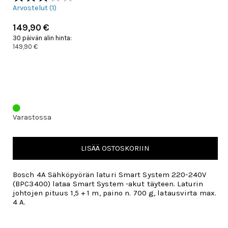
Arvostelut (
1
)
149,90 €
30 päivän alin hinta:
149,90 €
Varastossa
LISÄÄ OSTOSKORIIN
Bosch 4A Sähköpyörän laturi Smart System 220-240V
(BPC3400) lataa Smart System -akut täyteen. Laturin
johtojen pituus 1,5 + 1 m, paino n. 700 g, latausvirta max.
4 A.