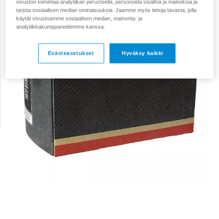
sivuston toimintaa analytiikan perusteella, personoida sisältöä ja mainoksia ja
tarjota sosiaalisen median ominaisuuksia. Jaamme myös tietoja tavasta, jolla
käytät sivustoamme sosiaalisen median, mainonta- ja
analytiikkakumppaneidemme kanssa.
Evästeasetukset
Hyväksy kaikki