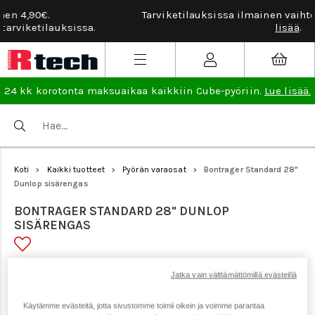
Tarviketilauksissa ilmainen vaihto- ja palautusoikeus.
Lue
lisää
.
24 kk korotonta maksuaikaa kaikkiin Cube-pyöriin.
Lue lisää.
Koti
Kaikki tuotteet
Pyörän varaosat
Bontrager Standard 28"
>
>
>
Dunlop sisärengas
BONTRAGER STANDARD 28" DUNLOP
SISÄRENGAS
Tuotenumero: 9549
Jatka vain välttämättömillä evästeillä
Käytämme evästeitä, jotta sivustomme toimii oikein ja voimme parantaa