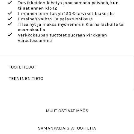
Tarvikkeiden lähetys jopa samana päivänä, kun
tilaat ennen klo 12
Ilmainen toimitus yli 150 € tarviketilauksille
Ilmainen vaihto- ja palautusoikeus
Tilaa nyt ja maksa myöhemmin Klarna laskulla tai
osamaksulla
Verkkokaupan tuotteet suoraan Pirkkalan
varastossamme
TUOTETIEDOT
TEKNINEN TIETO
MUUT OSTIVAT MYÖS
SAMANKALTAISIA TUOTTEITA