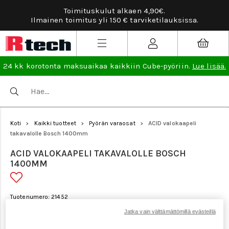
aen 4,90€.
Tarviketilauksissa ilmainen vaiht
 tarviketilauksissa.
lisää
.
24 kk korotonta maksuaikaa kaikkiin Cube-pyöriin.
Lue lisää.
Koti
Kaikki tuotteet
Pyörän varaosat
ACID valokaapeli
>
>
>
takavalolle Bosch 1400mm
ACID VALOKAAPELI TAKAVALOLLE BOSCH
1400MM
Tuotenumero: 21452
Jatka vain välttämättömillä evästeillä