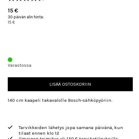
15 €
30 päivän alin hinta:
15 €
Varastossa
LISÄÄ OSTOSKORIIN
140 cm kaapeli takavalolle Bosch-sähköpyöriin.
Tarvikkeiden lähetys jopa samana päivänä, kun
tilaat ennen klo 12
Ilmainen toimitus yli 150 € tarviketilauksille