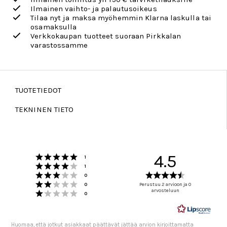
Ilmainen vaihto- ja palautusoikeus
Tilaa nyt ja maksa myöhemmin Klarna laskulla tai
osamaksulla
Verkkokaupan tuotteet suoraan Pirkkalan
varastossamme
TUOTETIEDOT
TEKNINEN TIETO
Arvio 5 5:sta tähdestä
4.5
Äänet
1
Arvio 4 5:sta tähdestä
Äänet
1
Arvio 3 5:sta tähdestä
Arvio
Äänet
0
Arvio 2 5:sta tähdestä
4.5
Äänet
0
Perustuu 2 arvioon ja 0
Arvio 1 5:sta tähdestä
arvosteluun
5:sta
Äänet
0
tähdestä
Huomaa, että jotkut asiakkaat päättävät jättää arvion kirjoittamatta