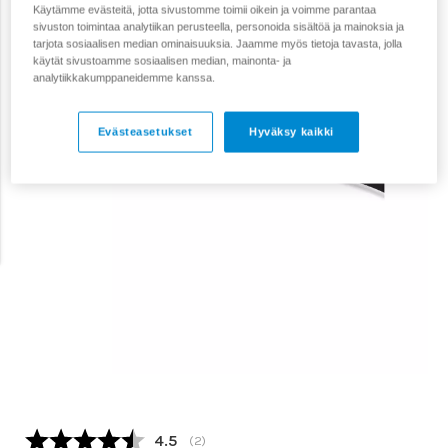
Käytämme evästeitä, jotta sivustomme toimii oikein ja voimme parantaa
sivuston toimintaa analytiikan perusteella, personoida sisältöä ja mainoksia ja
tarjota sosiaalisen median ominaisuuksia. Jaamme myös tietoja tavasta, jolla
käytät sivustoamme sosiaalisen median, mainonta- ja
analytiikkakumppaneidemme kanssa.
Evästeasetukset
Hyväksy kaikki
Keskimääräinen luokitus:
4.5
(
äänet:
2
)