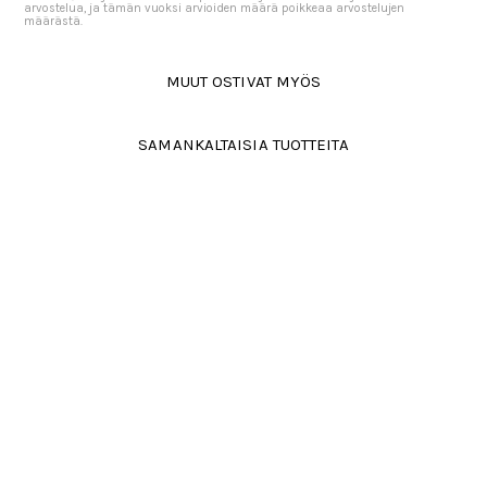
arvostelua, ja tämän vuoksi arvioiden määrä poikkeaa arvostelujen
määrästä.
MUUT OSTIVAT MYÖS
SAMANKALTAISIA TUOTTEITA