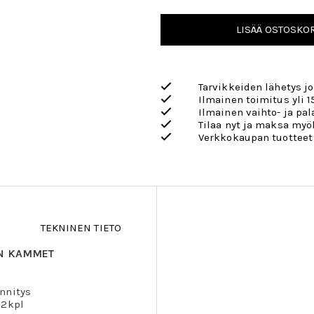
LISÄÄ OSTOSKOR
Tarvikkeiden lähetys j
Ilmainen toimitus yli 1
Ilmainen vaihto- ja pa
Tilaa nyt ja maksa my
Verkkokaupan tuotteet
TEKNINEN TIETO
ÄN KAMMET
nnitys
 2kpl