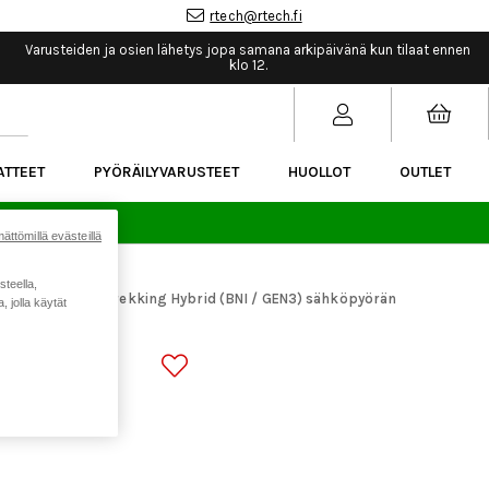
rtech@rtech.fi
Varusteiden ja osien lähetys jopa samana arkipäivänä kun tilaat ennen
klo 12.
ATTEET
PYÖRÄILYVARUSTEET
HUOLLOT
OUTLET
sää.
ättömillä evästeillä
steella,
araosat
ACID Trekking Hybrid (BNI / GEN3) sähköpyörän
>
 jolla käytät
NI / GEN3)