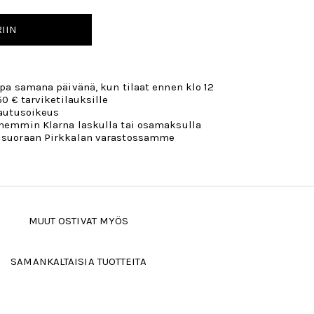
IIN
opa samana päivänä, kun tilaat ennen klo 12
50 € tarviketilauksille
lautusoikeus
öhemmin Klarna laskulla tai osamaksulla
 suoraan Pirkkalan varastossamme
MUUT OSTIVAT MYÖS
SAMANKALTAISIA TUOTTEITA