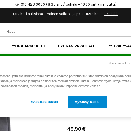
010 423 3030
(8,35 snt / puhelu + 16,69 snt / minuutti)
Tarviketilauksissa ilmainen vaihto- ja palautusoikeus
lue lisää.
PYÖRÄTARVIKKEET
PYÖRÄN VARAOSAT
PYÖRÄILYVA
kk korotonta maksuaikaa kaikkiin Cube-pyöriin.
Lue li
Jatka vain välttäm
teitä, jotta sivustomme toimii oikein ja voimme parantaa sivuston toimintaa analytiikan peru
Koti
Kaikki tuotteet
Pyörän v
>
>
sältöä ja mainoksia ja tarjota sosiaalisen median ominaisuuksia. Jaamme myös tietoja tavasta,
kammet
sosiaalisen median, mainonta- ja analytiikkakumppaneidemme kanssa.
ACID TREKKING HYBRID (B
Evästeasetukset
Hyväksy kaikki
SÄHKÖPYÖRÄN KAMMET
Tuotenumero: 23645
49,90 €