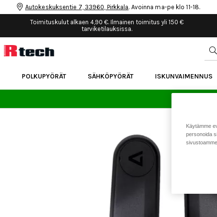
Autokeskuksentie 7, 33960, Pirkkala
. Avoinna ma-pe klo 11-18.
Toimituskulut alkaen 4,90 €. Ilmainen toimitus yli 150 €
tarviketilauksissa.
POLKUPYÖRÄT
SÄHKÖPYÖRÄT
ISKUNVAIMENNUS
24 
Käytämme eväs
personoida si
sivustoamme 