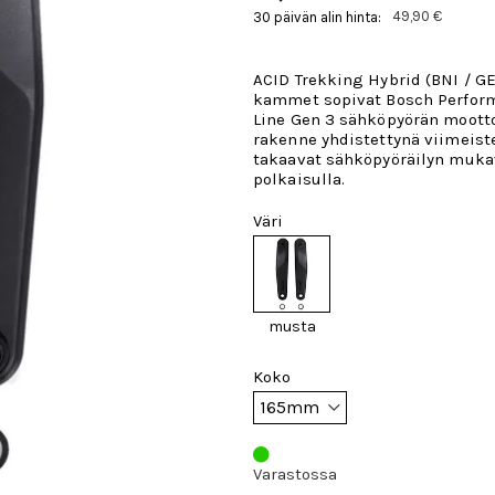
49,90 €
30 päivän alin hinta:
ACID Trekking Hybrid (BNI / G
kammet sopivat Bosch Perfor
Line Gen 3 sähköpyörän mootto
rakenne yhdistettynä viimeist
takaavat sähköpyöräilyn muka
polkaisulla.
Väri
musta
Koko
Varastossa