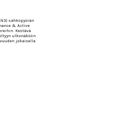
EN3) sähköpyörän
mance & Active
reihin. Kestävä
eltyyn ulkonäköön
vuuden jokaisella