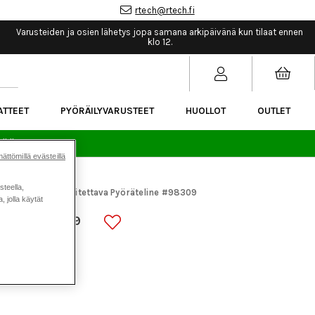
rtech@rtech.fi
Varusteiden ja osien lähetys jopa samana arkipäivänä kun tilaat ennen
klo 12.
ATTEET
PYÖRÄILYVARUSTEET
HUOLLOT
OUTLET
sää.
ättömillä evästeillä
steella,
ikkeet
ACID Taitettava Pyöräteline #98309
>
 jolla käytät
ELINE #98309