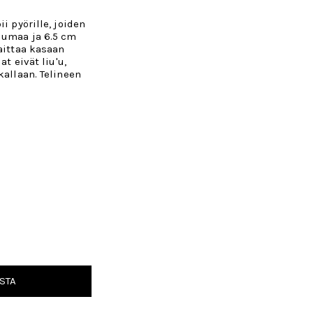
i pyörille, joiden
uumaa ja 6.5 cm
taittaa kasaan
at eivät liu'u,
kallaan. Telineen
STA