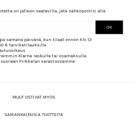
tetta on jälleen saatavilla, jätä sähköpostisi alla
OK
opa samana päivänä, kun tilaat ennen klo 12
50 € tarviketilauksille
lautusoikeus
öhemmin Klarna laskulla tai osamaksulla
 suoraan Pirkkalan varastossamme
MUUT OSTIVAT MYÖS
SAMANKALTAISIA TUOTTEITA