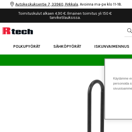
Autokeskuksentie 7, 33960, Pirkkala
. Avoinna ma-pe klo 11-18.
Toimituskulut alkaen 4,90 €. Ilmainen toimitus yli 150 €
tarviketilauksissa.
POLKUPYÖRÄT
SÄHKÖPYÖRÄT
ISKUNVAIMENNUS
24 
Käytämme eväs
personoida si
sivustoamme 