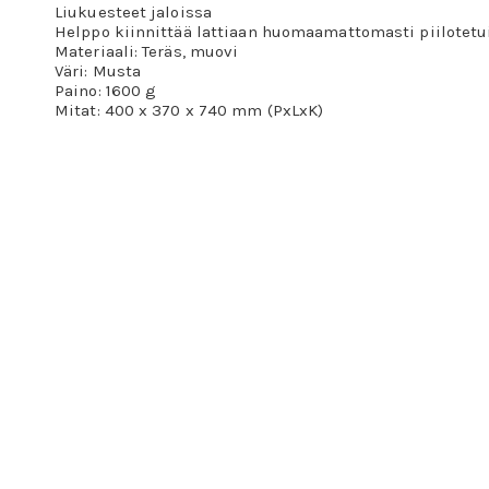
Liukuesteet jaloissa
Helppo kiinnittää lattiaan huomaamattomasti piilotetuil
Materiaali: Teräs, muovi
Väri: Musta
Paino: 1600 g
Mitat: 400 x 370 x 740 mm (PxLxK)