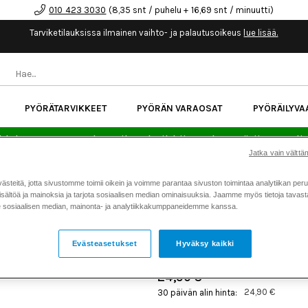
010 423 3030
(8,35 snt / puhelu + 16,69 snt / minuutti)
Tarviketilauksissa ilmainen vaihto- ja palautusoikeus
lue lisää.
PYÖRÄTARVIKKEET
PYÖRÄN VARAOSAT
PYÖRÄILYVA
kk korotonta maksuaikaa kaikkiin Cube-pyöriin.
Lue li
Jatka vain välttäm
teitä, jotta sivustomme toimii oikein ja voimme parantaa sivuston toimintaa analytiikan peru
Koti
Kaikki tuotteet
Pyörätarv
>
>
sältöä ja mainoksia ja tarjota sosiaalisen median ominaisuuksia. Jaamme myös tietoja tavasta,
sosiaalisen median, mainonta- ja analytiikkakumppaneidemme kanssa.
ACID TAITETTAVA PYÖRÄT
Tuotenumero: 24534
Evästeasetukset
Hyväksy kaikki
24,90 €
24,90 €
30 päivän alin hinta: