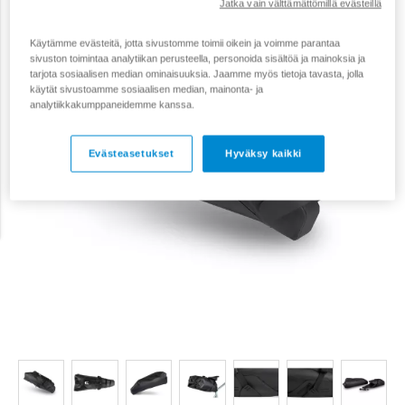
Jatka vain välttämättömillä evästeillä
Käytämme evästeitä, jotta sivustomme toimii oikein ja voimme parantaa
sivuston toimintaa analytiikan perusteella, personoida sisältöä ja mainoksia ja
tarjota sosiaalisen median ominaisuuksia. Jaamme myös tietoja tavasta, jolla
käytät sivustoamme sosiaalisen median, mainonta- ja
analytiikkakumppaneidemme kanssa.
Evästeasetukset
Hyväksy kaikki