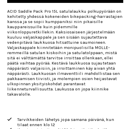
ACID Saddle Pack Pro 15L satulalaukku polkupyörään on
kehitetty yhdessä kokeneiden bikepacking-harrastajien
kanssa ja se sopii kumppaniksi niin pikaisille
kauppareissuille kuin pidemmille
viikonloppuretkillekin. Kaksiosaiseen järjestelmään
kuuluu valjaskappale ja sen sisään sujautettava
vedenpitävä laukkuosa hitsattuine saumoineen.
Valjaskappale kiinnitetään monipuolisilla MOLLE-
remmeillä satulan kiskoihin ja satulatolppaan, mistä
sitä ei välttämättä tarvitse irroittaa ollenkaan, ellei
päätä vaihtaa pyörää. Kestävä laukkuosa sujautetaan
näppärästi valjaisiin, ja irroittaminen käy aivan yhtä
näppärästi. Laukkuosan ilmaventtiili mahdollistaa sen
pakkaamisen tiivisti, ja molempien osien heijastavat
ulkopinnan yksityiskohdat parantavat
liikenneturvallisuutta. Laukussa on jopa kiinnike
takavalolle.
Tarvikkeiden lähetys jopa samana päivänä, kun
tilaat ennen klo 12