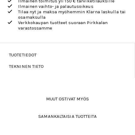
Ilmainen toimitus yli 150 € tarviketilauksille
Ilmainen vaihto- ja palautusoikeus
Tilaa nyt ja maksa myöhemmin Klarna laskulla tai
osamaksulla
Verkkokaupan tuotteet suoraan Pirkkalan
varastossamme
TUOTETIEDOT
TEKNINEN TIETO
MUUT OSTIVAT MYÖS
SAMANKALTAISIA TUOTTEITA