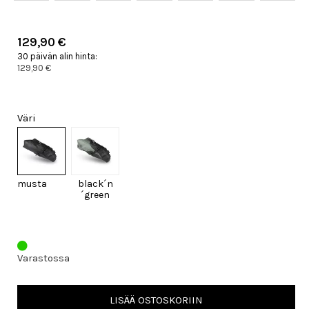
129,90 €
30 päivän alin hinta:
129,90 €
Väri
musta
black´n
´green
Varastossa
LISÄÄ OSTOSKORIIN