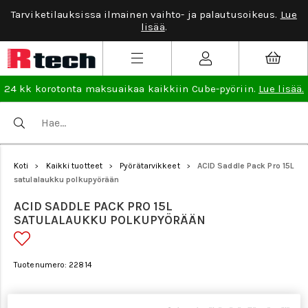
Tarviketilauksissa ilmainen vaihto- ja palautusoikeus.
Lue
lisää
.
24 kk korotonta maksuaikaa kaikkiin Cube-pyöriin.
Lue lisää.
Koti
Kaikki tuotteet
Pyörätarvikkeet
ACID Saddle Pack Pro 15L
>
>
>
satulalaukku polkupyörään
ACID SADDLE PACK PRO 15L
SATULALAUKKU POLKUPYÖRÄÄN
Tuotenumero: 22814