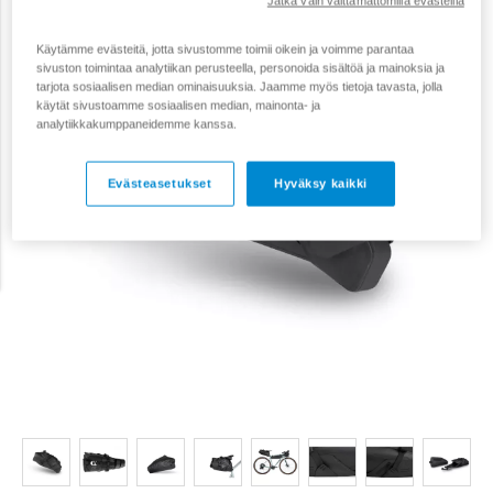
Jatka vain välttämättömillä evästeillä
Käytämme evästeitä, jotta sivustomme toimii oikein ja voimme parantaa
sivuston toimintaa analytiikan perusteella, personoida sisältöä ja mainoksia ja
tarjota sosiaalisen median ominaisuuksia. Jaamme myös tietoja tavasta, jolla
käytät sivustoamme sosiaalisen median, mainonta- ja
analytiikkakumppaneidemme kanssa.
Evästeasetukset
Hyväksy kaikki