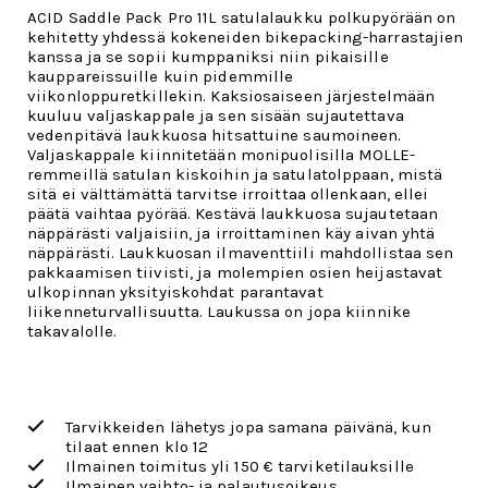
ACID Saddle Pack Pro 11L satulalaukku polkupyörään on
kehitetty yhdessä kokeneiden bikepacking-harrastajien
kanssa ja se sopii kumppaniksi niin pikaisille
kauppareissuille kuin pidemmille
viikonloppuretkillekin. Kaksiosaiseen järjestelmään
kuuluu valjaskappale ja sen sisään sujautettava
vedenpitävä laukkuosa hitsattuine saumoineen.
Valjaskappale kiinnitetään monipuolisilla MOLLE-
remmeillä satulan kiskoihin ja satulatolppaan, mistä
sitä ei välttämättä tarvitse irroittaa ollenkaan, ellei
päätä vaihtaa pyörää. Kestävä laukkuosa sujautetaan
näppärästi valjaisiin, ja irroittaminen käy aivan yhtä
näppärästi. Laukkuosan ilmaventtiili mahdollistaa sen
pakkaamisen tiivisti, ja molempien osien heijastavat
ulkopinnan yksityiskohdat parantavat
liikenneturvallisuutta. Laukussa on jopa kiinnike
takavalolle.
Tarvikkeiden lähetys jopa samana päivänä, kun
tilaat ennen klo 12
Ilmainen toimitus yli 150 € tarviketilauksille
Ilmainen vaihto- ja palautusoikeus