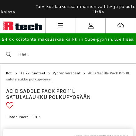
Tarviketilauksissa ilmainen vaihto- ja palautusoikeus.
Lue
lisää
.
24 kk korotonta maksuaikaa kaikkiin Cube-pyöriin.
Lue lisää.
Koti
Kaikki tuotteet
Pyörän varaosat
ACID Saddle Pack Pro 11L
>
>
>
satulalaukku polkupyörään
ACID SADDLE PACK PRO 11L
SATULALAUKKU POLKUPYÖRÄÄN
Tuotenumero: 22815