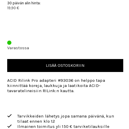
30 päivän alin hinta:
19,90 €
Varastossa
LISÄÄ OSTOSKORIIN
ACID Rilink Pro adapteri #93036 on helppo tapa
kiinnittää koreja, laukkuja ja laatikoita ACID-
tavaratelineisiin RILink:n kautta.
Tarvikkeiden lähetys jopa samana päivänä, kun
tilaat ennen klo 12
Ilmainen toimitus yli 150 € tarviketilauksille