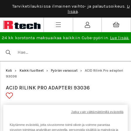
Tarviketilauksissa ilmainen vaihto- ja palautusoikeus.
Lue
lisää
.
24 kk korotonta maksuaikaa kaikkiin Cube-pyöriin.
Lue lisää.
Koti
Kaikki tuotteet
Pyörän varaosat
ACID Rilink Pro adapteri
>
>
>
93036
ACID RILINK PRO ADAPTERI 93036
Tuotenumero: 22177
Jatka vain välttämättömillä evästeillä
Käytämme evästeitä, jotta sivustomme toimii oikein ja voimme parantaa
sivuston toimintaa analytiikan perusteella, personoida sisältöä ja mainoksia ja