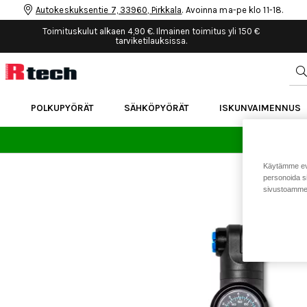
Autokeskuksentie 7, 33960, Pirkkala
. Avoinna ma-pe klo 11-18.
Toimituskulut alkaen 4,90 €. Ilmainen toimitus yli 150 €
tarviketilauksissa.
POLKUPYÖRÄT
SÄHKÖPYÖRÄT
ISKUNVAIMENNUS
24 
Käytämme eväs
personoida si
sivustoamme 