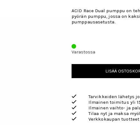
ACID Race Dual pumppu on teho
pyörän pumppu, jossa on kaksi
pumppausasetusta.
Varastossa
LISÄÄ OSTOSKOR
Tarvikkeiden lähetys j
Ilmainen toimitus yli 1
Ilmainen vaihto- ja pa
Tilaa nyt ja maksa my
Verkkokaupan tuotteet