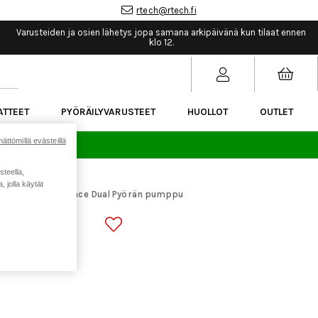
rtech@rtech.fi
Varusteiden ja osien lähetys jopa samana arkipäivänä kun tilaat ennen
klo 12.
ATTEET
PYÖRÄILYVARUSTEET
HUOLLOT
OUTLET
ättömillä evästeillä
sää.
steella,
 jolla käytät
ikkeet
ACID Race Dual Pyörän pumppu
>
 PUMPPU