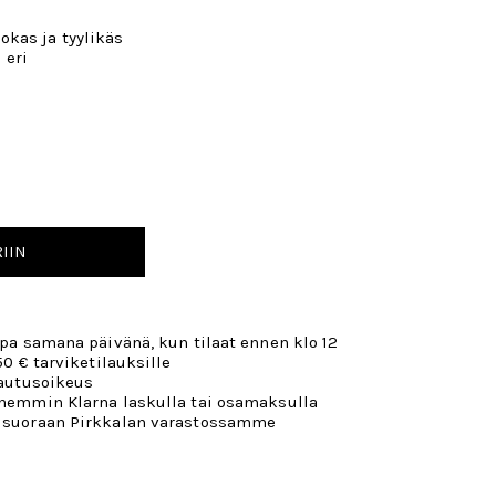
kas ja tyylikäs
 eri
IIN
opa samana päivänä, kun tilaat ennen klo 12
50 € tarviketilauksille
lautusoikeus
öhemmin Klarna laskulla tai osamaksulla
 suoraan Pirkkalan varastossamme