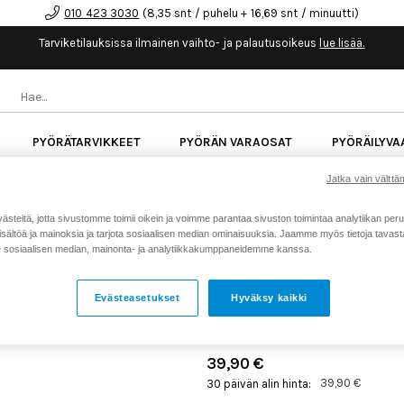
010 423 3030
(8,35 snt / puhelu + 16,69 snt / minuutti)
Tarviketilauksissa ilmainen vaihto- ja palautusoikeus
lue lisää.
PYÖRÄTARVIKKEET
PYÖRÄN VARAOSAT
PYÖRÄILYVA
Jatka vain välttäm
kk korotonta maksuaikaa kaikkiin Cube-pyöriin.
Lue li
teitä, jotta sivustomme toimii oikein ja voimme parantaa sivuston toimintaa analytiikan peru
sältöä ja mainoksia ja tarjota sosiaalisen median ominaisuuksia. Jaamme myös tietoja tavasta,
Koti
Kaikki tuotteet
Pyörätarv
>
>
sosiaalisen median, mainonta- ja analytiikkakumppaneidemme kanssa.
ACID RACE DUAL PYÖRÄN
Evästeasetukset
Hyväksy kaikki
Tuotenumero: 20677
39,90 €
39,90 €
30 päivän alin hinta: