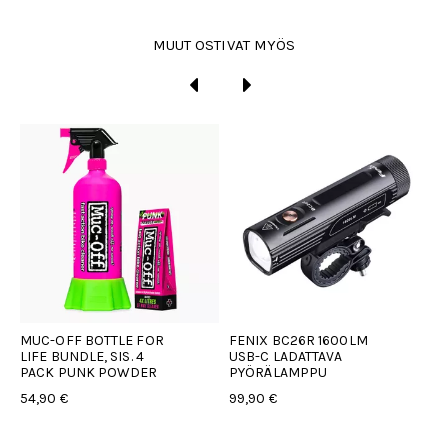
MUUT OSTIVAT MYÖS
MUC-OFF BOTTLE FOR
FENIX BC26R 1600LM
S
LIFE BUNDLE, SIS. 4
USB-C LADATTAVA
T
PACK PUNK POWDER
PYÖRÄLAMPPU
I
54,90 €
99,90 €
1