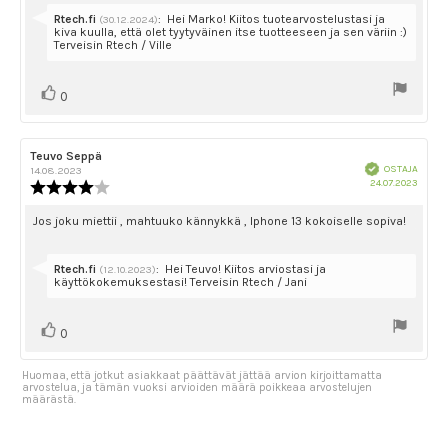
tähdestä
Vastaa:
Rtech.fi
:
Hei Marko! Kiitos tuotearvostelustasi ja
(30.12.2024)
kiva kuulla, että olet tyytyväinen itse tuotteeseen ja sen väriin :)
Terveisin Rtech / Ville
Äänestä
Ääni(et)
0
ylöspäin
Arvostelun
Teuvo Seppä
Arvostelun
Vahvistettu
kirjoittaja:
päivämäärä:
OSTAJA
14.08.2023
Ostok
24.07.2023
Arvostelun
päivä
luokitus:
4.0
Arvostelun
Jos joku miettii , mahtuuko kännykkä , Iphone 13 kokoiselle sopiva!
5:sta
teksti:
tähdestä
Vastaa:
Rtech.fi
:
Hei Teuvo! Kiitos arviostasi ja
(12.10.2023)
käyttökokemuksestasi! Terveisin Rtech / Jani
Äänestä
Ääni(et)
0
ylöspäin
Huomaa, että jotkut asiakkaat päättävät jättää arvion kirjoittamatta
arvostelua, ja tämän vuoksi arvioiden määrä poikkeaa arvostelujen
määrästä.