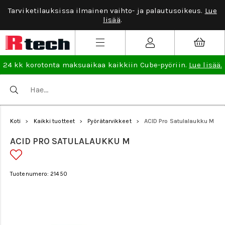
Tarviketilauksissa ilmainen vaihto- ja palautusoikeus.
Lue
lisää
.
24 kk korotonta maksuaikaa kaikkiin Cube-pyöriin.
Lue lisää.
Koti
Kaikki tuotteet
Pyörätarvikkeet
ACID Pro Satulalaukku M
>
>
>
ACID PRO SATULALAUKKU M
Tuotenumero: 21450