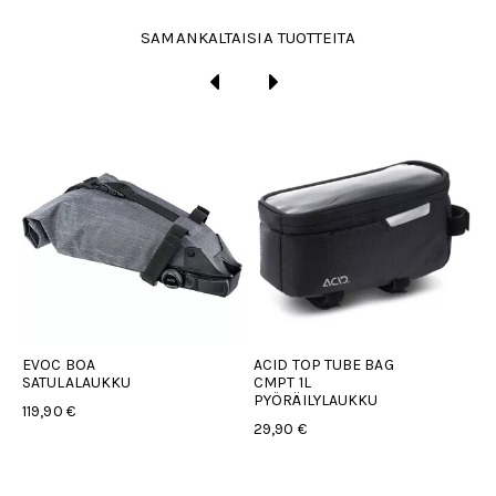
SAMANKALTAISIA TUOTTEITA
EVOC BOA
ACID TOP TUBE BAG
A
SATULALAUKKU
CMPT 1L
1
PYÖRÄILYLAUKKU
P
119,90 €
29,90 €
1