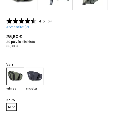
Keskimääräinen luokitus:
4.5
(
äänet:
4
)
Arvostelut (
2
)
25,90 €
30 päivän alin hinta:
25,90 €
Väri
vihreä
musta
Koko