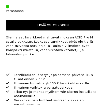
Varastossa
LISÄÄ OSTOSKORIIN
Olennaiset tarvikkeet mahtuvat mukaan ACID Pro M
satulalaukkuun. Laukussa tarvikkeet eivät ole tiellä
vaan turvassa satulan alla. Laukun viimeistelevät
kompakti muotoilu, vedenkestävä vetoketju ja
takavalon pidike.
Tarvikkeiden lähetys jopa samana päivänä, kun
tilaat ennen klo 12
Ilmainen toimitus yli 150 € tarviketilauksille
Ilmainen vaihto- ja palautusoikeus
Tilaa nyt ja maksa myöhemmin Klarna laskulla tai
osamaksulla
Verkkokaupan tuotteet suoraan Pirkkalan
varastossamme