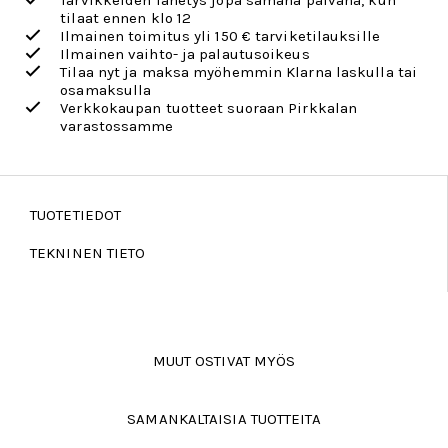
Tarvikkeiden lähetys jopa samana päivänä, kun
tilaat ennen klo 12
Ilmainen toimitus yli 150 € tarviketilauksille
Ilmainen vaihto- ja palautusoikeus
Tilaa nyt ja maksa myöhemmin Klarna laskulla tai
osamaksulla
Verkkokaupan tuotteet suoraan Pirkkalan
varastossamme
TUOTETIEDOT
TEKNINEN TIETO
MUUT OSTIVAT MYÖS
SAMANKALTAISIA TUOTTEITA