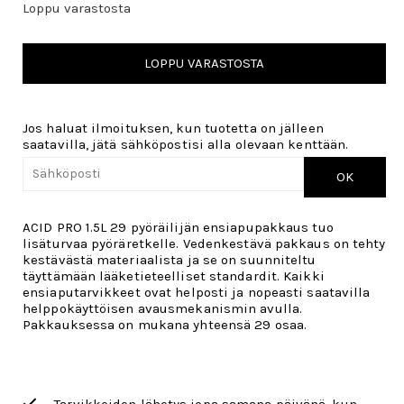
Loppu varastosta
LOPPU VARASTOSTA
Jos haluat ilmoituksen, kun tuotetta on jälleen
saatavilla, jätä sähköpostisi alla olevaan kenttään.
OK
ACID PRO 1.5L 29 pyöräilijän ensiapupakkaus tuo
lisäturvaa pyöräretkelle. Vedenkestävä pakkaus on tehty
kestävästä materiaalista ja se on suunniteltu
täyttämään lääketieteelliset standardit. Kaikki
ensiaputarvikkeet ovat helposti ja nopeasti saatavilla
helppokäyttöisen avausmekanismin avulla.
Pakkauksessa on mukana yhteensä 29 osaa.