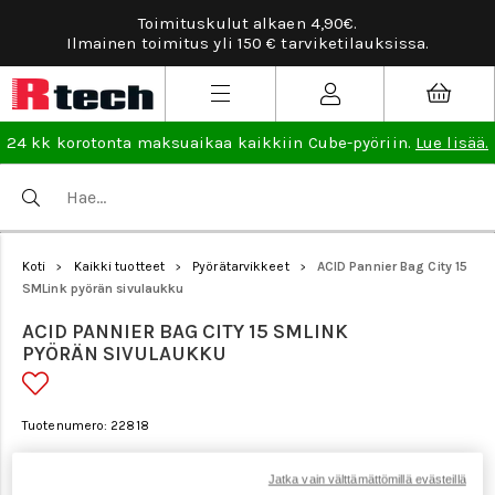
Toimituskulut alkaen 4,90€.
Ilmainen toimitus yli 150 € tarviketilauksissa.
24 kk korotonta maksuaikaa kaikkiin Cube-pyöriin.
Lue lisää.
Koti
Kaikki tuotteet
Pyörätarvikkeet
ACID Pannier Bag City 15
>
>
>
SMLink pyörän sivulaukku
ACID PANNIER BAG CITY 15 SMLINK
PYÖRÄN SIVULAUKKU
Tuotenumero: 22818
Jatka vain välttämättömillä evästeillä