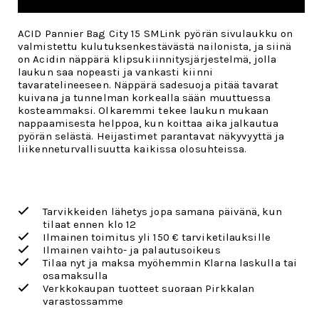
ACID Pannier Bag City 15 SMLink pyörän sivulaukku on
valmistettu kulutuksenkestävästä nailonista, ja siinä
on Acidin näppärä klipsukiinnitysjärjestelmä, jolla
laukun saa nopeasti ja vankasti kiinni
tavaratelineeseen. Näppärä sadesuoja pitää tavarat
kuivana ja tunnelman korkealla sään muuttuessa
kosteammaksi. Olkaremmi tekee laukun mukaan
nappaamisesta helppoa, kun koittaa aika jalkautua
pyörän selästä. Heijastimet parantavat näkyvyyttä ja
liikenneturvallisuutta kaikissa olosuhteissa.
Tarvikkeiden lähetys jopa samana päivänä, kun
tilaat ennen klo 12
Ilmainen toimitus yli 150 € tarviketilauksille
Ilmainen vaihto- ja palautusoikeus
Tilaa nyt ja maksa myöhemmin Klarna laskulla tai
osamaksulla
Verkkokaupan tuotteet suoraan Pirkkalan
varastossamme